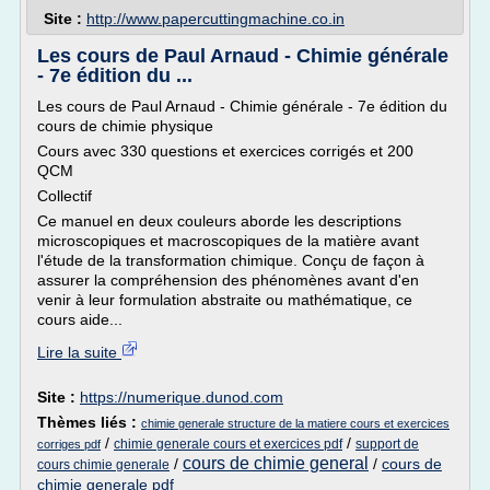
Site :
http://www.papercuttingmachine.co.in
Les cours de Paul Arnaud - Chimie générale
- 7e édition du ...
Les cours de Paul Arnaud - Chimie générale - 7e édition du
cours de chimie physique
Cours avec 330 questions et exercices corrigés et 200
QCM
Collectif
Ce manuel en deux couleurs aborde les descriptions
microscopiques et macroscopiques de la matière avant
l'étude de la transformation chimique. Conçu de façon à
assurer la compréhension des phénomènes avant d'en
venir à leur formulation abstraite ou mathématique, ce
cours aide...
Lire la suite
Site :
https://numerique.dunod.com
Thèmes liés :
chimie generale structure de la matiere cours et exercices
/
/
chimie generale cours et exercices pdf
support de
corriges pdf
cours de chimie general
/
/
cours de
cours chimie generale
chimie generale pdf