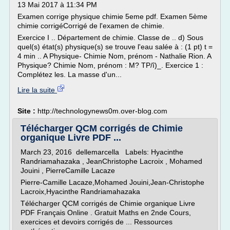
13 Mai 2017 à 11:34 PM
Examen corrige physique chimie 5eme pdf. Examen 5ème
chimie corrigéCorrigé de l'examen de chimie.
Exercice I .. Département de chimie. Classe de .. d) Sous
quel(s) état(s) physique(s) se trouve l'eau salée à : (1 pt) t =
4 min .. A Physique- Chimie Nom, prénom - Nathalie Rion. A
Physique? Chimie Nom, prénom : M? TP/î)_. Exercice 1 :
Complétez les. La masse d'un...
Lire la suite
Site :
http://technologynews0m.over-blog.com
Télécharger QCM corrigés de Chimie
organique Livre PDF ...
March 23, 2016 dellemarcella Labels: Hyacinthe
Randriamahazaka , JeanChristophe Lacroix , Mohamed
Jouini , PierreCamille Lacaze
Pierre-Camille Lacaze,Mohamed Jouini,Jean-Christophe
Lacroix,Hyacinthe Randriamahazaka
Télécharger QCM corrigés de Chimie organique Livre
PDF Français Online . Gratuit Maths en 2nde Cours,
exercices et devoirs corrigés de ... Ressources