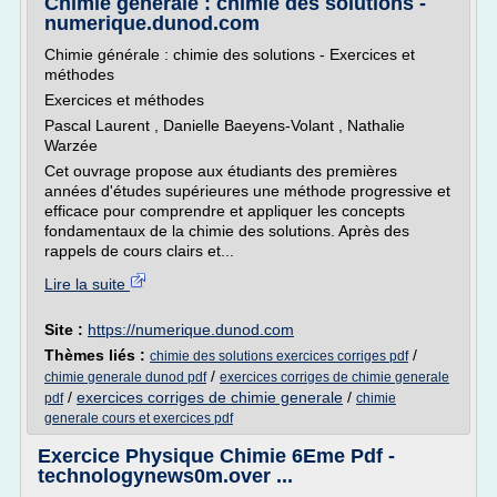
Chimie générale : chimie des solutions -
numerique.dunod.com
Chimie générale : chimie des solutions - Exercices et
méthodes
Exercices et méthodes
Pascal Laurent , Danielle Baeyens-Volant , Nathalie
Warzée
Cet ouvrage propose aux étudiants des premières
années d'études supérieures une méthode progressive et
efficace pour comprendre et appliquer les concepts
fondamentaux de la chimie des solutions. Après des
rappels de cours clairs et...
Lire la suite
Site :
https://numerique.dunod.com
Thèmes liés :
/
chimie des solutions exercices corriges pdf
/
chimie generale dunod pdf
exercices corriges de chimie generale
/
exercices corriges de chimie generale
/
pdf
chimie
generale cours et exercices pdf
Exercice Physique Chimie 6Eme Pdf -
technologynews0m.over ...