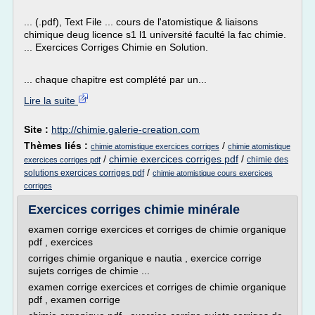
... (.pdf), Text File ... cours de l'atomistique & liaisons
chimique deug licence s1 l1 université faculté la fac chimie.
... Exercices Corriges Chimie en Solution.
... chaque chapitre est complété par un...
Lire la suite
Site :
http://chimie.galerie-creation.com
Thèmes liés :
/
chimie atomistique exercices corriges
chimie atomistique
/
chimie exercices corriges pdf
/
chimie des
exercices corriges pdf
/
solutions exercices corriges pdf
chimie atomistique cours exercices
corriges
Exercices corriges chimie minérale
examen corrige exercices et corriges de chimie organique
pdf , exercices
corriges chimie organique e nautia , exercice corrige
sujets corriges de chimie ...
examen corrige exercices et corriges de chimie organique
pdf , examen corrige