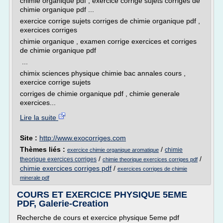
chimie organique pdf , exercice corrige sujets corriges de
chimie organique pdf ...
exercice corrige sujets corriges de chimie organique pdf ,
exercices corriges
chimie organique , examen corrige exercices et corriges
de chimie organique pdf
...
chimix sciences physique chimie bac annales cours ,
exercice corrige sujets
corriges de chimie organique pdf , chimie generale
exercices...
Lire la suite
Site :
http://www.exocorriges.com
Thèmes liés :
/
chimie
exercice chimie organique aromatique
/
/
theorique exercices corriges
chimie theorique exercices corriges pdf
chimie exercices corriges pdf
/
exercices corriges de chimie
minerale pdf
COURS ET EXERCICE PHYSIQUE 5EME
PDF, Galerie-Creation
Recherche de cours et exercice physique 5eme pdf