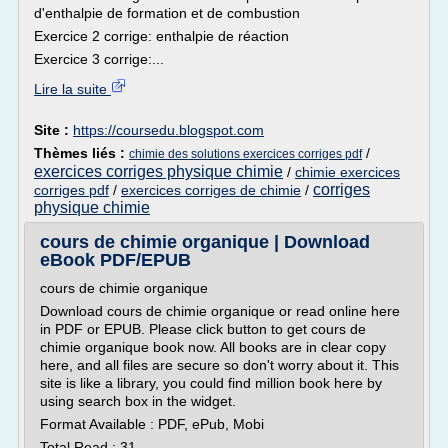
d'enthalpie de formation et de combustion
Exercice 2 corrige: enthalpie de réaction
Exercice 3 corrige:...
Lire la suite
Site :
https://coursedu.blogspot.com
Thèmes liés :
/
chimie des solutions exercices corriges pdf
exercices corriges physique chimie
/
chimie exercices
corriges
corriges pdf
/
exercices corriges de chimie
/
physique chimie
cours de chimie organique | Download
eBook PDF/EPUB
cours de chimie organique
Download cours de chimie organique or read online here
in PDF or EPUB. Please click button to get cours de
chimie organique book now. All books are in clear copy
here, and all files are secure so don't worry about it. This
site is like a library, you could find million book here by
using search box in the widget.
Format Available : PDF, ePub, Mobi
Total Read : 31