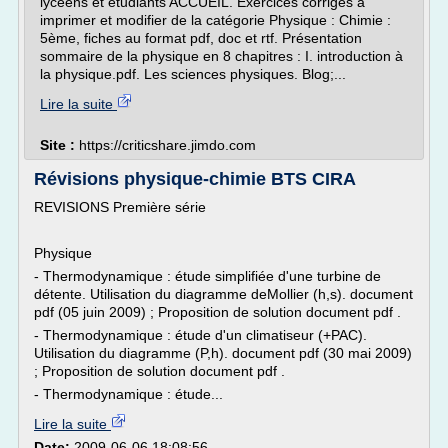
lycéens et étudiants ACCUEIL. Exercices corrigés à
imprimer et modifier de la catégorie Physique : Chimie :
5ème, fiches au format pdf, doc et rtf. Présentation
sommaire de la physique en 8 chapitres : I. introduction à
la physique.pdf. Les sciences physiques. Blog;...
Lire la suite
Site :
https://criticshare.jimdo.com
Révisions physique-chimie BTS CIRA
REVISIONS Première série
Physique
- Thermodynamique : étude simplifiée d'une turbine de
détente. Utilisation du diagramme deMollier (h,s). document
pdf (05 juin 2009) ; Proposition de solution document pdf .
- Thermodynamique : étude d'un climatiseur (+PAC).
Utilisation du diagramme (P,h). document pdf (30 mai 2009)
; Proposition de solution document pdf .
- Thermodynamique : étude...
Lire la suite
Date:
2009-06-06 18:08:56