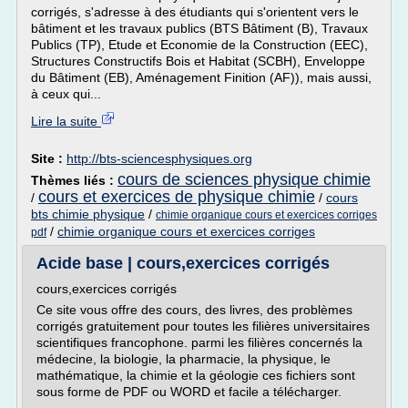
corrigés, s'adresse à des étudiants qui s'orientent vers le
bâtiment et les travaux publics (BTS Bâtiment (B), Travaux
Publics (TP), Etude et Economie de la Construction (EEC),
Structures Constructifs Bois et Habitat (SCBH), Enveloppe
du Bâtiment (EB), Aménagement Finition (AF)), mais aussi,
à ceux qui...
Lire la suite
Site :
http://bts-sciencesphysiques.org
cours de sciences physique chimie
Thèmes liés :
cours et exercices de physique chimie
/
/
cours
bts chimie physique
/
chimie organique cours et exercices corriges
/
chimie organique cours et exercices corriges
pdf
Acide base | cours,exercices corrigés
cours,exercices corrigés
Ce site vous offre des cours, des livres, des problèmes
corrigés gratuitement pour toutes les filières universitaires
scientifiques francophone. parmi les filières concernés la
médecine, la biologie, la pharmacie, la physique, le
mathématique, la chimie et la géologie ces fichiers sont
sous forme de PDF ou WORD et facile a télécharger.