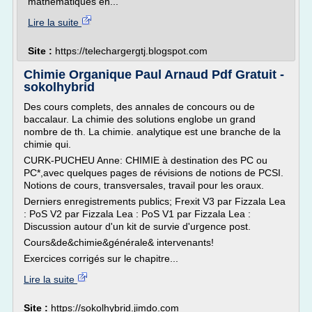
mathématiques en...
Lire la suite
Site :
https://telechargergtj.blogspot.com
Chimie Organique Paul Arnaud Pdf Gratuit -
sokolhybrid
Des cours complets, des annales de concours ou de
baccalaur. La chimie des solutions englobe un grand
nombre de th. La chimie. analytique est une branche de la
chimie qui.
CURK-PUCHEU Anne: CHIMIE à destination des PC ou
PC*,avec quelques pages de révisions de notions de PCSI.
Notions de cours, transversales, travail pour les oraux.
Derniers enregistrements publics; Frexit V3 par Fizzala Lea
: PoS V2 par Fizzala Lea : PoS V1 par Fizzala Lea :
Discussion autour d'un kit de survie d'urgence post.
Cours&de&chimie&générale& intervenants!
Exercices corrigés sur le chapitre...
Lire la suite
Site :
https://sokolhybrid.jimdo.com