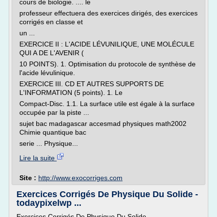
cours de biologie. .... le
professeur effectuera des exercices dirigés, des exercices
corrigés en classe et
un ...
EXERCICE II : L'ACIDE LÉVUNILIQUE, UNE MOLÉCULE
QUI A DE L'AVENIR (
10 POINTS). 1. Optimisation du protocole de synthèse de
l'acide lévulinique.
EXERCICE III. CD ET AUTRES SUPPORTS DE
L'INFORMATION (5 points). 1. Le
Compact-Disc. 1.1. La surface utile est égale à la surface
occupée par la piste ...
sujet bac madagascar accesmad physiques math2002
Chimie quantique bac
serie ... Physique...
Lire la suite
Site :
http://www.exocorriges.com
Exercices Corrigés De Physique Du Solide -
todaypixelwp ...
Exercices Corrigés De Physique Du Solide