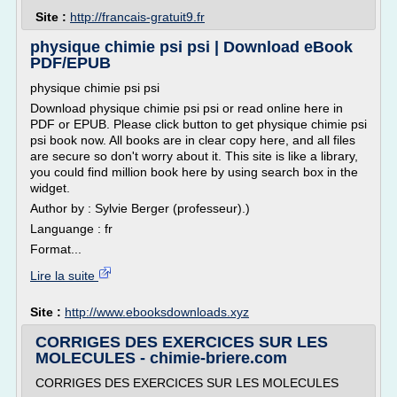
Site :
http://francais-gratuit9.fr
physique chimie psi psi | Download eBook
PDF/EPUB
physique chimie psi psi
Download physique chimie psi psi or read online here in
PDF or EPUB. Please click button to get physique chimie psi
psi book now. All books are in clear copy here, and all files
are secure so don't worry about it. This site is like a library,
you could find million book here by using search box in the
widget.
Author by : Sylvie Berger (professeur).)
Languange : fr
Format...
Lire la suite
Site :
http://www.ebooksdownloads.xyz
CORRIGES DES EXERCICES SUR LES
MOLECULES - chimie-briere.com
CORRIGES DES EXERCICES SUR LES MOLECULES