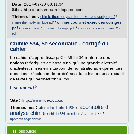
Date:
2017-07-29 08:11:34
Site :
http://tarikamoura.blogspot.com
Thèmes liés :
/
chimie thermodynamique exercice corrige pdf
/
chimie cours et exercices corriges
chimie thermodynamique pdf
pdf
/
/
cours chimie 1ere annee biologie pdf
cours de physique chimie 2nd
pdf
Chimie 534, 5e secondaire - corrigé du
cahier
Le cahier d'apprentissage CHIMIE 534 renferme des
notions théoriques de base ainsi qu'une grande diversité
d'activités: mises en situation, démonstrations, expériences,
questions, résolution de problèmes, faits historiques, recueil
de textes qui permettront à vos...
Lire la suite
Site :
http://www.lidec.qc.ca
laboratoire d
Thèmes liés :
/
laboratoire de chimie 534
analyse chimie
/
/
/
chimie 534
chimie 534 exercices
apprentissage chimie
11 Ressources