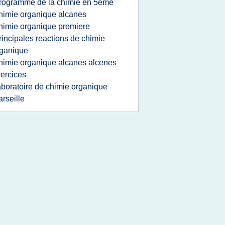
rogramme de la chimie en 5eme
himie organique alcanes
himie organique premiere
rincipales reactions de chimie
ganique
himie organique alcanes alcenes
ercices
aboratoire de chimie organique
rseille