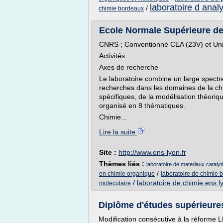
laboratoire d anal
/
chimie bordeaux
Ecole Normale Supérieure de 
CNRS ; Conventionné CEA (23V) et Uni
Activités
Axes de recherche
Le laboratoire combine un large spect
recherches dans les domaines de la chi
spécifiques, de la modélisation théoriq
organisé en 8 thématiques.
Chimie...
Lire la suite
Site :
http://www.ens-lyon.fr
Thèmes liés :
laboratoire de materiaux cataly
/
en chimie organique
laboratoire de chimie 
/
laboratoire de chimie ens l
moleculaire
Diplôme d'études supérieure
Modification consécutive à la réforme L