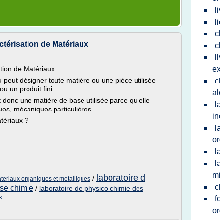
l
l
c
ctérisation de Matériaux
c
l
ation de Matériaux
ex
 peut désigner toute matière ou une pièce utilisée
c
ou un produit fini.
al
 donc une matière de base utilisée parce qu'elle
l
es, mécaniques particulières.
in
atériaux ?
l
or
l
l
mi
laboratoire d
/
ateriaux organiques et metalliques
c
yse chimie
/
laboratoire de physico chimie des
x
f
or