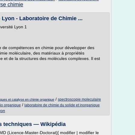
yse chimie
Lyon - Laboratoire de Chimie ...
versité Lyon 1
re de compétences en chimie pour développer des
mie moléculaire, des matériaux à propriétés
ue et de la structures des molécules complexes. Il est
/
spectroscopie moleculaire
tiques et catalyse en chimie organique
/
bio organique
laboratoire de chimie du solide et inorganique
yon
s techniques — Wikipédia
MD (Licence-Master-Doctorat)[ modifier | modifier le