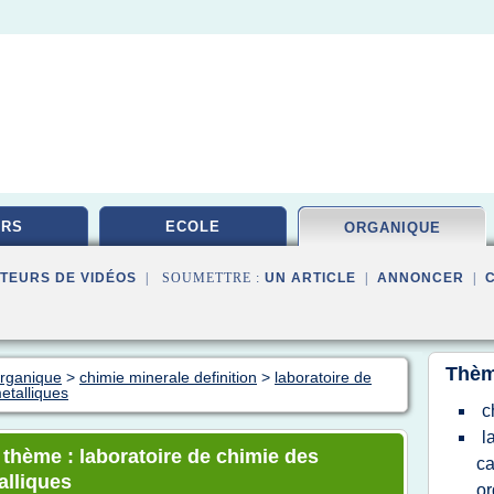
URS
ECOLE
ORGANIQUE
TEURS DE VIDÉOS
| SOUMETTRE :
UN ARTICLE
|
ANNONCER
|
Thèm
organique
>
chimie minerale definition
>
laboratoire de
etalliques
c
l
 thème : laboratoire de chimie des
ca
alliques
or