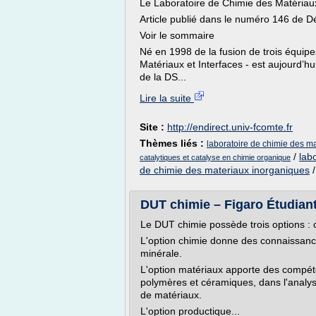
Le Laboratoire de Chimie des Matériaux
Article publié dans le numéro 146 de
Voir le sommaire
Né en 1998 de la fusion de trois équip
Matériaux et Interfaces - est aujourd’hu
de la DS...
Lire la suite
Site :
http://endirect.univ-fcomte.fr
Thèmes liés :
laboratoire de chimie des m
/
lab
catalytiques et catalyse en chimie organique
de chimie des materiaux inorganiques
DUT chimie – Figaro Étudiant
Le DUT chimie possède trois options : 
L'option chimie donne des connaissanc
minérale.
L'option matériaux apporte des compéte
polymères et céramiques, dans l'analys
de matériaux.
L'option productique...