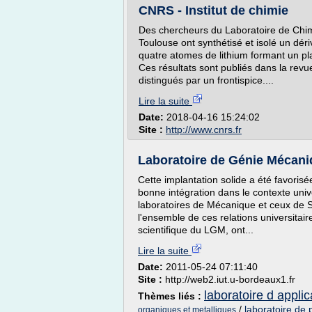
CNRS - Institut de chimie
Des chercheurs du Laboratoire de Chim
Toulouse ont synthétisé et isolé un dér
quatre atomes de lithium formant un pla
Ces résultats sont publiés dans la rev
distingués par un frontispice....
Lire la suite
Date:
2018-04-16 15:24:02
Site :
http://www.cnrs.fr
Laboratoire de Génie Mécani
Cette implantation solide a été favoris
bonne intégration dans le contexte univer
laboratoires de Mécanique et ceux de 
l'ensemble de ces relations universitai
scientifique du LGM, ont...
Lire la suite
Date:
2011-05-24 07:11:40
Site :
http://web2.iut.u-bordeaux1.fr
laboratoire d applic
Thèmes liés :
/
laboratoire de
organiques et metalliques