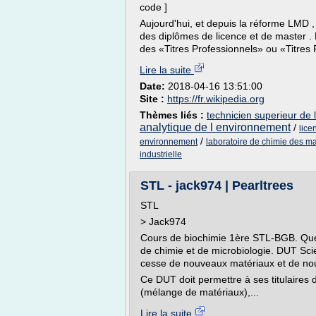
code ]
Aujourd'hui, et depuis la réforme LMD 
des diplômes de licence et de master .
des «Titres Professionnels» ou «Titres R
Lire la suite
Date:
2018-04-16 13:51:00
Site :
https://fr.wikipedia.org
Thèmes liés :
technicien superieur de 
analytique de l environnement
/
lice
/
environnement
laboratoire de chimie des ma
industrielle
STL - jack974 | Pearltrees
STL
> Jack974
Cours de biochimie 1ère STL-BGB. Quelle
de chimie et de microbiologie. DUT Sci
cesse de nouveaux matériaux et de no
Ce DUT doit permettre à ses titulaires
(mélange de matériaux),...
Lire la suite