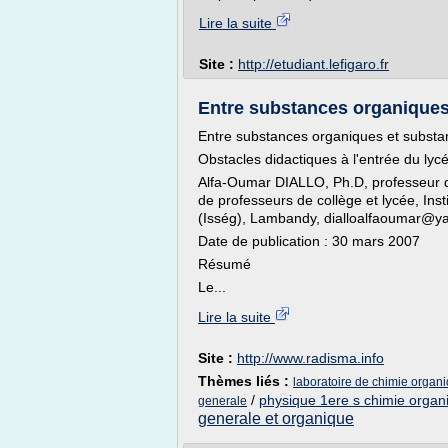
Lire la suite
Site :
http://etudiant.lefigaro.fr
Entre substances organique
Entre substances organiques et substa
Obstacles didactiques à l'entrée du ly
Alfa-Oumar DIALLO, Ph.D, professeur d
de professeurs de collège et lycée, Ins
(Isség), Lambandy, dialloalfaoumar@ya
Date de publication : 30 mars 2007
Résumé
Le...
Lire la suite
Site :
http://www.radisma.info
Thèmes liés :
laboratoire de chimie organ
/
physique 1ere s chimie organ
generale
generale et organique