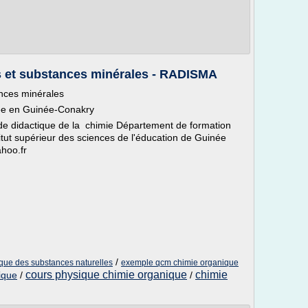
s et substances minérales - RADISMA
nces minérales
cée en Guinée-Conakry
e didactique de la chimie Département de formation
titut supérieur des sciences de l'éducation de Guinée
hoo.fr
/
ique des substances naturelles
exemple qcm chimie organique
cours physique chimie organique
chimie
ique
/
/