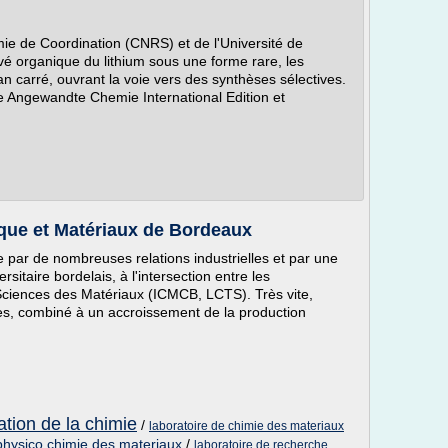
ie de Coordination (CNRS) et de l'Université de
ivé organique du lithium sous une forme rare, les
n carré, ouvrant la voie vers des synthèses sélectives.
ue Angewandte Chemie International Edition et
que et Matériaux de Bordeaux
ée par de nombreuses relations industrielles et par une
sitaire bordelais, à l'intersection entre les
Sciences des Matériaux (ICMCB, LCTS). Très vite,
res, combiné à un accroissement de la production
ation de la chimie
/
laboratoire de chimie des materiaux
 physico chimie des materiaux
/
laboratoire de recherche