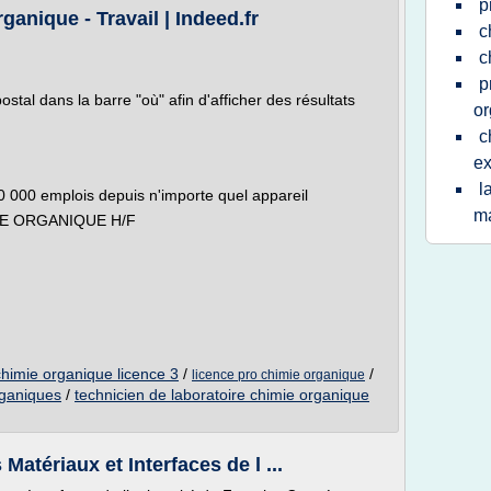
p
anique - Travail | Indeed.fr
c
c
p
ostal dans la barre "où" afin d'afficher des résultats
or
c
ex
l
60 000 emplois depuis n'importe quel appareil
ma
E ORGANIQUE H/F
chimie organique licence 3
/
/
licence pro chimie organique
rganiques
/
technicien de laboratoire chimie organique
atériaux et Interfaces de l ...