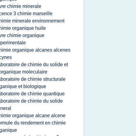
ivre chimie minerale
icence 3 chimie marseille
himie minerale environnement
himie organique huile
ivre chimie organique
perimentale
himie organique alcanes alcenes
cynes
aboratoire de chimie du solide et
organique moleculaire
aboratoire de chimie structurale
ganique et biologique
aboratoire de chimie quantique
aboratoire de chimie du solide
neral
himie organique alcane alcene
ormule du rendement en chimie
ganique