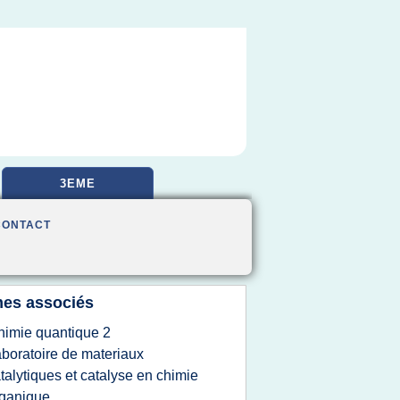
3EME
CONTACT
es associés
himie quantique 2
aboratoire de materiaux
talytiques et catalyse en chimie
ganique