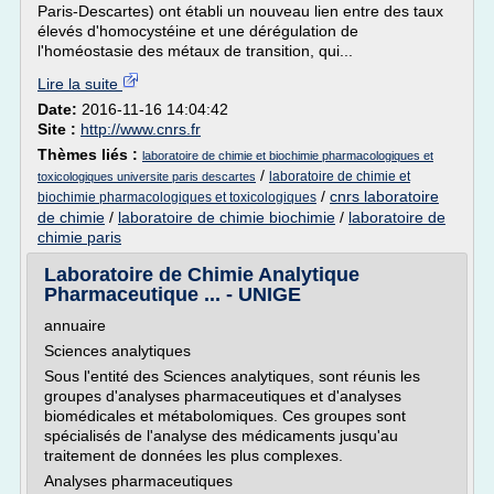
Paris-Descartes) ont établi un nouveau lien entre des taux
élevés d'homocystéine et une dérégulation de
l'homéostasie des métaux de transition, qui...
Lire la suite
Date:
2016-11-16 14:04:42
Site :
http://www.cnrs.fr
Thèmes liés :
laboratoire de chimie et biochimie pharmacologiques et
/
laboratoire de chimie et
toxicologiques universite paris descartes
/
cnrs laboratoire
biochimie pharmacologiques et toxicologiques
de chimie
/
laboratoire de chimie biochimie
/
laboratoire de
chimie paris
Laboratoire de Chimie Analytique
Pharmaceutique ... - UNIGE
annuaire
Sciences analytiques
Sous l'entité des Sciences analytiques, sont réunis les
groupes d'analyses pharmaceutiques et d'analyses
biomédicales et métabolomiques. Ces groupes sont
spécialisés de l'analyse des médicaments jusqu'au
traitement de données les plus complexes.
Analyses pharmaceutiques