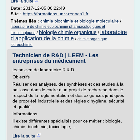
Lire la suite
Date:
2017-12-05 00:22:49
Site :
https://formations.univ-rennes1.fr
Thèmes liés :
chimie biochimie et biologie moleculaire
/
laboratoire de chimie et biochimie pharmacologiques et
laboratoire
biologie chimie organique
/
/
toxicologiques
d application de la chimie
/
chimie organique
stereochimie
Technicien de R&D | LEEM - Les
entreprises du médicament
technicien de laboratoire R & D
Objectifs
Réaliser des analyses, des synthèses et des études à la
paillasse dans le cadre d'un projet de recherche dans le
respect de la réglementation et des exigences juridiques
de propriété industrielle et des règles d'hygiène, sécurité
et qualité.
Informations
Il existe différentes spécialités pour ce métier : biologie,
chimie, biochimie, toxicologie,...
Lire la suite