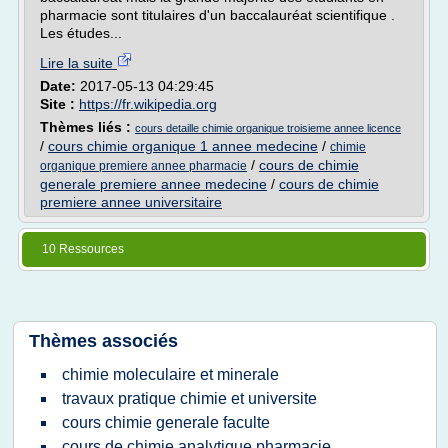
pharmacie sont titulaires d'un baccalauréat scientifique .
Les études...
Lire la suite
Date:
2017-05-13 04:29:45
Site :
https://fr.wikipedia.org
Thèmes liés :
cours detaille chimie organique troisieme annee licence
/
cours chimie organique 1 annee medecine
/
chimie
/
cours de chimie
organique premiere annee pharmacie
generale premiere annee medecine
/
cours de chimie
premiere annee universitaire
10 Ressources
Thèmes associés
chimie moleculaire et minerale
travaux pratique chimie et universite
cours chimie generale faculte
cours de chimie analytique pharmacie