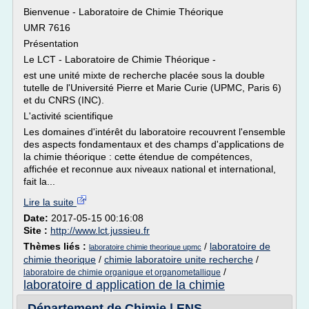
Bienvenue - Laboratoire de Chimie Théorique
UMR 7616
Présentation
Le LCT - Laboratoire de Chimie Théorique -
est une unité mixte de recherche placée sous la double
tutelle de l'Université Pierre et Marie Curie (UPMC, Paris 6)
et du CNRS (INC).
L'activité scientifique
Les domaines d'intérêt du laboratoire recouvrent l'ensemble
des aspects fondamentaux et des champs d'applications de
la chimie théorique : cette étendue de compétences,
affichée et reconnue aux niveaux national et international,
fait la...
Lire la suite
Date:
2017-05-15 00:16:08
Site :
http://www.lct.jussieu.fr
Thèmes liés :
/
laboratoire de
laboratoire chimie theorique upmc
chimie theorique
/
chimie laboratoire unite recherche
/
/
laboratoire de chimie organique et organometallique
laboratoire d application de la chimie
Département de Chimie | ENS