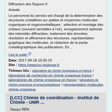
Diffraction des Rayons X
Activité
Le personnel du service est chargé de la détermination des
structures cristallines sur petites et moyennes molécules
organiques et organométalliques : sélection et montage des
cristaux (souvent sensibles à l'air), enregistrement optimisé
des intensités diffractées, traitement des données,
résolution et affinement des structures, représentation
graphique des molécules, et rédaction de la partie
cristallographique des publications. En...
Lire la suite
Date:
2017-09-18 10:55:15
Site :
https://www.lcc-toulouse.fr
Thèmes liés :
/
laboratoire de chimie inorganique en france
laboratoire de recherche en chimie organique france
/
laboratoires de chimie organique en france
/
laboratoire de
/
representation molecules
chimie organique et organometallique
chimie organique
[LCC] Chimie de coordination - Institut de
Chimie - UMR ...
Xiaoyu REN