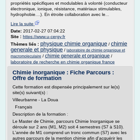
propriétés spécifiques et modulables à volonté (conducteur
électronique, ionique, résistance, matériaux stimulables,
hydrophobie....). En étroite collaboration avec le...
Lire la suite
Date:
2017-02-27 07:04:22
Site :
https://www.u-cergy.fr
physique chimie organique
chimie
Thèmes liés :
/
generale et physique
/
laboratoire de chimie organique et
chimie generale et organique
/
/
macromoleculaire
laboratoire de recherche en chimie organique france
Chimie inorganique : Fiche Parcours :
Offre de formation
Cette formation est dispensée principalement sur le(s)
site(s) suivant(s) :
Villeurbanne - La Doua
Français
Description de la formation :
Le Master de Chimie, parcours Chimie Inorganique se
déroule sur 2 ans (M1, M2) soit 4 semestres (S7 à S10).
L'année de M1 comprend un tronc commun (S7) avec les
autres parcours de la mention chimie afin d'acquérir les