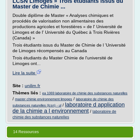
LCSN Limoges » Trois étudiants issus du
Master de Chimie ...
Double diplôme de Master « Analyses chimiques et
procédés de valorisation non alimentaires des
productions agricoles et forestières » de l' Université de
Limoges et de l' Université du Québec à Trois Rivières
(Canada) »
Trois étudiants issus du Master de Chimie de l 'Université
de Limoges récompensés au Canada
Trois étudiants du Master Chimie de l'université de
Limoges ont...
Lire la suite
Site :
unilim.fr
Thèmes liés :
ea 1069 laboratoire de chimie des substances naturelles
/
/
master chimie environnement limoges
laboratoire de chimie des
laboratoire d application
/
substances naturelles (lcsn) - ul
de la chimie a l environnement
/
laboratoire de
chimie des substances naturelles
14 Ressources