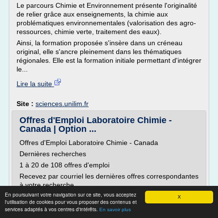
Le parcours Chimie et Environnement présente l'originalité
de relier grâce aux enseignements, la chimie aux
problématiques environnementales (valorisation des agro-
ressources, chimie verte, traitement des eaux).
Ainsi, la formation proposée s'insère dans un créneau
original, elle s'ancre pleinement dans les thématiques
régionales. Elle est la formation initiale permettant d'intégrer
le...
Lire la suite
Site :
sciences.unilim.fr
Offres d'Emploi Laboratoire Chimie -
Canada | Option ...
Offres d'Emploi Laboratoire Chimie - Canada
Dernières recherches
1 à 20 de 108 offres d'emploi
Recevez par courriel les dernières offres correspondantes
à votre recherche
En poursuivant votre navigation sur ce site, vous acceptez
Créez votre alerte
X
l'utilisation de cookies pour vous proposer des contenus et
AGAT Laboratoires Ltee - Saint-Laurent, QC
services adaptés à vos centres d'intérêts.
En savoir plus