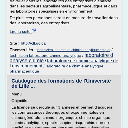
travailler dans les laboratoires des entreprises d'analyse,
dans les secteurs agroalimentaire, pharmaceutique et dans
les laboratoires spécialisés en environnement.
De plus, ces personnes seront en mesure de travailler dans
des laboratoires, des entreprises...
Lire la suite
Site :
http://cll.qc.ca
Thèmes liés :
/
technicien laboratoire chimie analytique emploi
laboratoire d
technicien laboratoire chimie analytique
/
analyse chimie
laboratoire de chimie analytique de
/
l environnement
/
laboratoire de chimie analytique
pharmaceutique
Catalogue des formations de l'Université
de Lille ...
Menu
Objectifs
La licence se déroule sur 3 années et permet d'acquérir
les connaissances théoriques et expérimentales en
chimie générale, chimie inorganique, chimie organique,
chimie analytique, spectroscopies, risque chimique ou
qualité et environnement des productions industrielles.