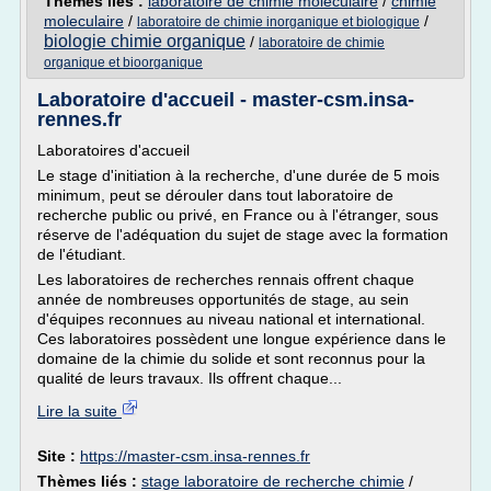
Thèmes liés :
laboratoire de chimie moleculaire
/
chimie
moleculaire
/
/
laboratoire de chimie inorganique et biologique
biologie chimie organique
/
laboratoire de chimie
organique et bioorganique
Laboratoire d'accueil - master-csm.insa-
rennes.fr
Laboratoires d'accueil
Le stage d'initiation à la recherche, d'une durée de 5 mois
minimum, peut se dérouler dans tout laboratoire de
recherche public ou privé, en France ou à l'étranger, sous
réserve de l'adéquation du sujet de stage avec la formation
de l'étudiant.
Les laboratoires de recherches rennais offrent chaque
année de nombreuses opportunités de stage, au sein
d'équipes reconnues au niveau national et international.
Ces laboratoires possèdent une longue expérience dans le
domaine de la chimie du solide et sont reconnus pour la
qualité de leurs travaux. Ils offrent chaque...
Lire la suite
Site :
https://master-csm.insa-rennes.fr
Thèmes liés :
stage laboratoire de recherche chimie
/