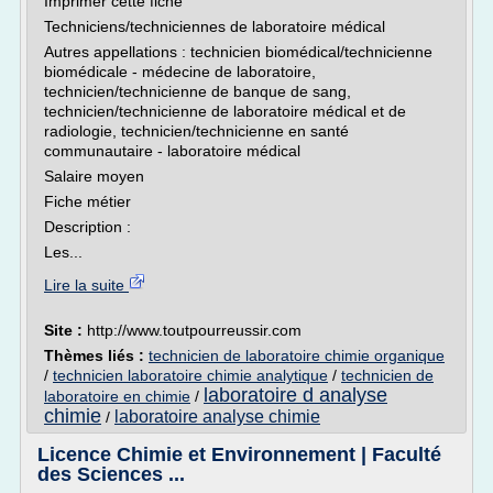
Imprimer cette fiche
Techniciens/techniciennes de laboratoire médical
Autres appellations : technicien biomédical/technicienne
biomédicale - médecine de laboratoire,
technicien/technicienne de banque de sang,
technicien/technicienne de laboratoire médical et de
radiologie, technicien/technicienne en santé
communautaire - laboratoire médical
Salaire moyen
Fiche métier
Description :
Les...
Lire la suite
Site :
http://www.toutpourreussir.com
Thèmes liés :
technicien de laboratoire chimie organique
/
technicien laboratoire chimie analytique
/
technicien de
laboratoire d analyse
laboratoire en chimie
/
chimie
laboratoire analyse chimie
/
Licence Chimie et Environnement | Faculté
des Sciences ...