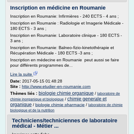
Inscription en médicine en Roumanie
Inscription en Roumanie: Infirmières - 240 ECTS - 4 ans ;
Inscription en Roumanie : Radiologie et Imagerie Médicale -
180 ECTS - 3 ans ;
Inscription en Roumanie: Laboratoire clinique - 180 ECTS -
3 ans ;
Inscription en Roumanie: Balneo-fizio-kinetothérapie et
Récupération Médicale - 180 ECTS -3 ans ;
Inscription en médecine en Roumanie peut aussi se faire
pour différents programmes de...
Lire la suite
Date:
2017-05-15 01:48:28
Site :
http://www.etudier-en-roumanie.com
biologie chimie organique
Thèmes liés :
/
laboratoire de
chimie generale et
/
chimie inorganique et biologique
organique
/
biologie chimie pharmacie
/
laboratoire de chimie
biologique et de la nutrition
Techniciens/techniciennes de laboratoire
médical - Métier ...