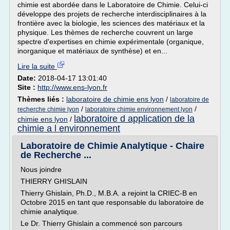
chimie est abordée dans le Laboratoire de Chimie. Celui-ci
développe des projets de recherche interdisciplinaires à la
frontière avec la biologie, les sciences des matériaux et la
physique. Les thèmes de recherche couvrent un large
spectre d'expertises en chimie expérimentale (organique,
inorganique et matériaux de synthèse) et en...
Lire la suite
Date:
2018-04-17 13:01:40
Site :
http://www.ens-lyon.fr
Thèmes liés :
laboratoire de chimie ens lyon
/
laboratoire de
/
/
recherche chimie lyon
laboratoire chimie environnement lyon
laboratoire d application de la
chimie ens lyon
/
chimie a l environnement
Laboratoire de Chimie Analytique - Chaire
de Recherche ...
Nous joindre
THIERRY GHISLAIN
Thierry Ghislain, Ph.D., M.B.A. a rejoint la CRIEC-B en
Octobre 2015 en tant que responsable du laboratoire de
chimie analytique.
Le Dr. Thierry Ghislain a commencé son parcours