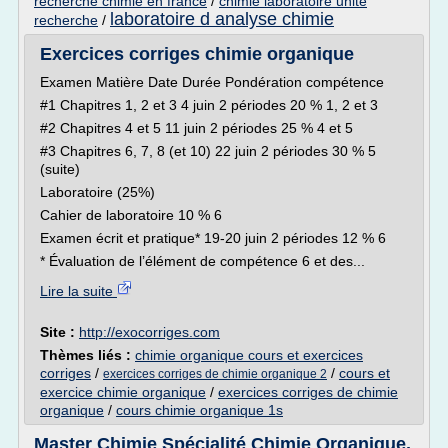
recherche chimie en france
/
chimie laboratoire unite
laboratoire d analyse chimie
recherche
/
Exercices corriges chimie organique
Examen Matière Date Durée Pondération compétence
#1 Chapitres 1, 2 et 3 4 juin 2 périodes 20 % 1, 2 et 3
#2 Chapitres 4 et 5 11 juin 2 périodes 25 % 4 et 5
#3 Chapitres 6, 7, 8 (et 10) 22 juin 2 périodes 30 % 5
(suite)
Laboratoire (25%)
Cahier de laboratoire 10 % 6
Examen écrit et pratique* 19-20 juin 2 périodes 12 % 6
* Évaluation de l’élément de compétence 6 et des...
Lire la suite
Site :
http://exocorriges.com
Thèmes liés :
chimie organique cours et exercices
corriges
/
/
cours et
exercices corriges de chimie organique 2
exercice chimie organique
/
exercices corriges de chimie
organique
/
cours chimie organique 1s
Master Chimie Spécialité Chimie Organique,