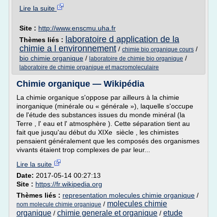
Lire la suite
Site :
http://www.enscmu.uha.fr
laboratoire d application de la
Thèmes liés :
chimie a l environnement
/
/
chimie bio organique cours
bio chimie organique
/
/
laboratoire de chimie bio organique
laboratoire de chimie organique et macromoleculaire
Chimie organique — Wikipédia
La chimie organique s'oppose par ailleurs à la chimie
inorganique (minérale ou « générale »), laquelle s'occupe
de l'étude des substances issues du monde minéral (la
Terre , l' eau et l' atmosphère ). Cette séparation tient au
fait que jusqu'au début du XIXe siècle , les chimistes
pensaient généralement que les composés des organismes
vivants étaient trop complexes de par leur...
Lire la suite
Date:
2017-05-14 00:27:13
Site :
https://fr.wikipedia.org
Thèmes liés :
representation molecules chimie organique
/
molecules chimie
/
nom molecule chimie organique
organique
chimie generale et organique
etude
/
/