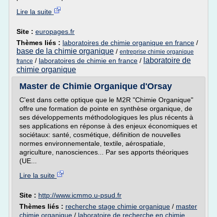
Lire la suite
Site :
europages.fr
Thèmes liés :
laboratoires de chimie organique en france
/
base de la chimie organique
/
entreprise chimie organique
laboratoire de
/
laboratoires de chimie en france
/
france
chimie organique
Master de Chimie Organique d'Orsay
C'est dans cette optique que le M2R "Chimie Organique"
offre une formation de pointe en synthèse organique, de
ses développements méthodologiques les plus récents à
ses applications en réponse à des enjeux économiques et
sociétaux: santé, cosmétique, définition de nouvelles
normes environnementale, textile, aérospatiale,
agriculture, nanosciences... Par ses apports théoriques
(UE...
Lire la suite
Site :
http://www.icmmo.u-psud.fr
Thèmes liés :
recherche stage chimie organique
/
master
chimie organique
/
laboratoire de recherche en chimie