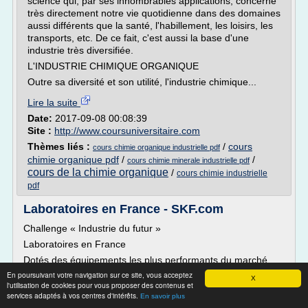
science qui, par ses innombrables applications, concerne
très directement notre vie quotidienne dans des domaines
aussi différents que la santé, l'habillement, les loisirs, les
transports, etc. De ce fait, c'est aussi la base d'une
industrie très diversifiée.
L'INDUSTRIE CHIMIQUE ORGANIQUE
Outre sa diversité et son utilité, l'industrie chimique...
Lire la suite
Date:
2017-09-08 00:08:39
Site :
http://www.coursuniversitaire.com
Thèmes liés :
/
cours
cours chimie organique industrielle pdf
chimie organique pdf
/
/
cours chimie minerale industrielle pdf
cours de la chimie organique
/
cours chimie industrielle
pdf
Laboratoires en France - SKF.com
Challenge « Industrie du futur »
Laboratoires en France
Dotés des équipements les plus performants du marché,
les laboratoires de SKF en France contrôlent et valident les
En poursuivant votre navigation sur ce site, vous acceptez
X
matières, les traitements ou bien encore les composants.
l'utilisation de cookies pour vous proposer des contenus et
services adaptés à vos centres d'intérêts.
En savoir plus
SKF propose les services des :