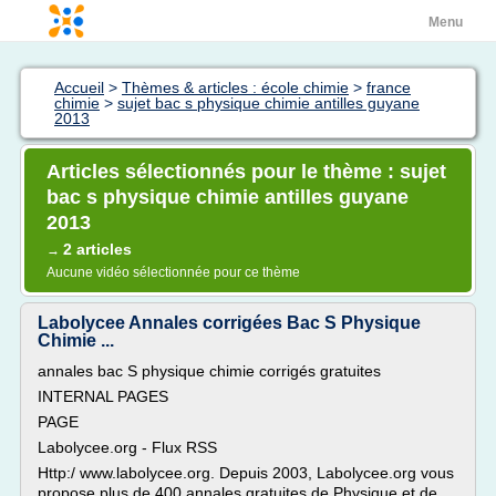
Menu
Accueil
>
Thèmes & articles : école chimie
>
france
chimie
>
sujet bac s physique chimie antilles guyane
2013
Articles sélectionnés pour le thème : sujet
bac s physique chimie antilles guyane
2013
2 articles
→
Aucune vidéo sélectionnée pour ce thème
Labolycee Annales corrigées Bac S Physique
Chimie ...
annales bac S physique chimie corrigés gratuites
INTERNAL PAGES
PAGE
Labolycee.org - Flux RSS
Http:/ www.labolycee.org. Depuis 2003, Labolycee.org vous
propose plus de 400 annales gratuites de Physique et de