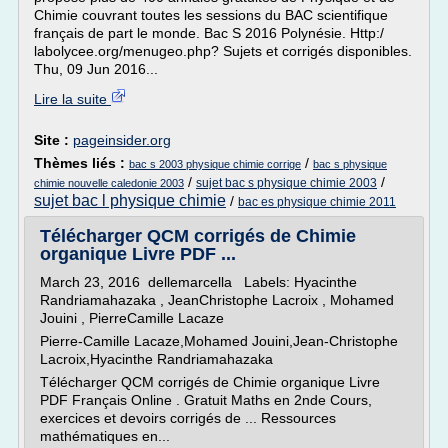
Chimie couvrant toutes les sessions du BAC scientifique
français de part le monde. Bac S 2016 Polynésie. Http:/
labolycee.org/menugeo.php? Sujets et corrigés disponibles.
Thu, 09 Jun 2016...
Lire la suite
Site :
pageinsider.org
Thèmes liés :
/
bac s 2003 physique chimie corrige
bac s physique
/
/
sujet bac s physique chimie 2003
chimie nouvelle caledonie 2003
sujet bac l physique chimie
/
bac es physique chimie 2011
Télécharger QCM corrigés de Chimie
organique Livre PDF ...
March 23, 2016 dellemarcella Labels: Hyacinthe
Randriamahazaka , JeanChristophe Lacroix , Mohamed
Jouini , PierreCamille Lacaze
Pierre-Camille Lacaze,Mohamed Jouini,Jean-Christophe
Lacroix,Hyacinthe Randriamahazaka
Télécharger QCM corrigés de Chimie organique Livre
PDF Français Online . Gratuit Maths en 2nde Cours,
exercices et devoirs corrigés de ... Ressources
mathématiques en...