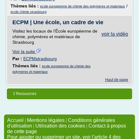
Thèmes liés :
/
ecole europeenne de chimie des polymeres et materiaux
ecole chimie strasbourg
ECPM | Une école, un cadre de vie
Visitez les locaux de l'École européenne de
voir la vidéo
chimie, polymères et matériaux de
Strasbourg
Voir la suite
Par :
ECPMstrasbourg
Thèmes liés :
ecole europeenne de chimie des
polymeres et materiaux
Haut de page
2 Ressources
Accueil
|
Mentions légales
|
Conditions générales
d'utilisation
|
Utilisation des cookies
|
Contact à propos
de cette page
Pour ajouter ou supprimer un site, voir l'article 4 des