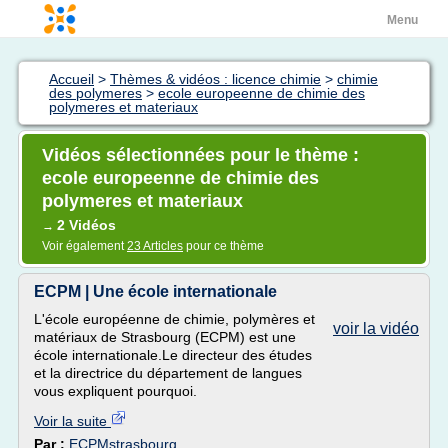
Menu
Accueil
>
Thèmes & vidéos : licence chimie
>
chimie
des polymeres
>
ecole europeenne de chimie des
polymeres et materiaux
Vidéos sélectionnées pour le thème :
ecole europeenne de chimie des
polymeres et materiaux
2 Vidéos
→
Voir également
23 Articles
pour ce thème
ECPM | Une école internationale
L'école européenne de chimie, polymères et
voir la vidéo
matériaux de Strasbourg (ECPM) est une
école internationale.Le directeur des études
et la directrice du département de langues
vous expliquent pourquoi.
Voir la suite
Par :
ECPMstrasbourg