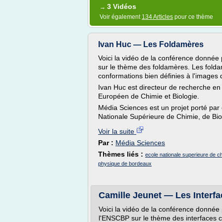
3 Vidéos
→
Voir également
134 Articles
pour ce thème
Ivan Huc — Les Foldamères
Voici la vidéo de la conférence donnée
sur le thème des foldamères. Les fold
conformations bien définies à l'images
Ivan Huc est directeur de recherche en 
Européen de Chimie et Biologie.
Média Sciences est un projet porté par
Nationale Supérieure de Chimie, de Bio
Voir la suite
Par :
Média Sciences
Thèmes liés :
ecole nationale superieure de ch
physique de bordeaux
Camille Jeunet — Les Interfa
Voici la vidéo de la conférence donnée 
l'ENSCBP sur le thème des interfaces c