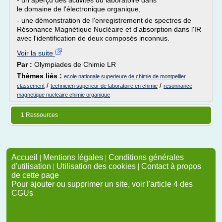
- un aperçu des activités du laboratoire dans
le domaine de l'électronique organique,
- une démonstration de l'enregistrement de spectres de
Résonance Magnétique Nucléaire et d'absorption dans l'IR
avec l'identification de deux composés inconnus.
Voir la suite
Par :
Olympiades de Chimie LR
Thèmes liés :
ecole nationale superieure de chimie de montpellier
/
/
classement
technicien superieur de laboratoire en chimie
resonnance
magnetique nucleaire chimie organique
1 Ressources
Accueil
|
Mentions légales
|
Conditions générales
d'utilisation
|
Utilisation des cookies
|
Contact à propos
de cette page
Pour ajouter ou supprimer un site, voir l'article 4 des
CGUs