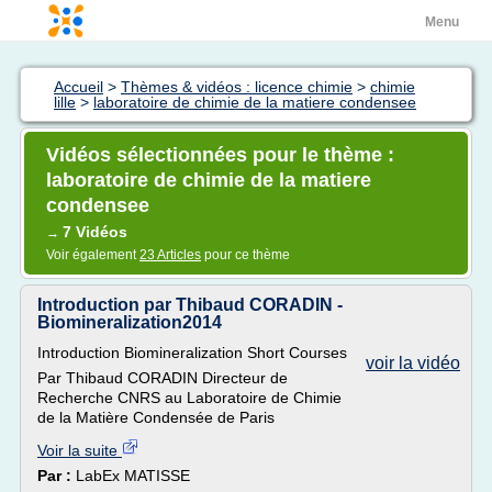
Menu
Accueil
>
Thèmes & vidéos : licence chimie
>
chimie
lille
>
laboratoire de chimie de la matiere condensee
Vidéos sélectionnées pour le thème :
laboratoire de chimie de la matiere
condensee
7 Vidéos
→
Voir également
23 Articles
pour ce thème
Introduction par Thibaud CORADIN -
Biomineralization2014
Introduction Biomineralization Short Courses
voir la vidéo
Par Thibaud CORADIN Directeur de
Recherche CNRS au Laboratoire de Chimie
de la Matière Condensée de Paris
Voir la suite
Par :
LabEx MATISSE