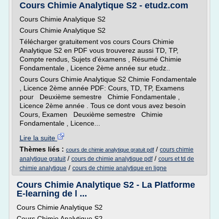
Cours Chimie Analytique S2 - etudz.com
Cours Chimie Analytique S2
Cours Chimie Analytique S2
Télécharger gratuitement vos cours Cours Chimie
Analytique S2 en PDF vous trouverez aussi TD, TP,
Compte rendus, Sujets d'éxamens , Résumé Chimie
Fondamentale , Licence 2ème année sur etudz..
Cours Cours Chimie Analytique S2 Chimie Fondamentale
, Licence 2ème année PDF: Cours, TD, TP, Examens
pour Deuxième semestre Chimie Fondamentale ,
Licence 2ème année . Tous ce dont vous avez besoin
Cours, Examen Deuxième semestre Chimie
Fondamentale , Licence...
Lire la suite
Thèmes liés :
/
cours chimie
cours de chimie analytique gratuit pdf
/
/
analytique gratuit
cours de chimie analytique pdf
cours et td de
/
chimie analytique
cours de chimie analytique en ligne
Cours Chimie Analytique S2 - La Platforme
E-learning de l ...
Cours Chimie Analytique S2
Cours Chimie Analytique S2