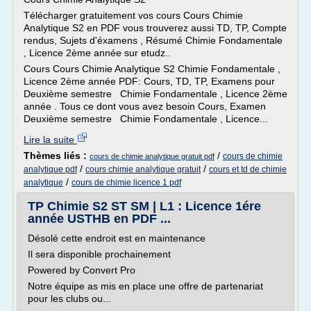
Télécharger gratuitement vos cours Cours Chimie
Analytique S2 en PDF vous trouverez aussi TD, TP, Compte
rendus, Sujets d'éxamens , Résumé Chimie Fondamentale
, Licence 2ème année sur etudz..
Cours Cours Chimie Analytique S2 Chimie Fondamentale ,
Licence 2ème année PDF: Cours, TD, TP, Examens pour
Deuxième semestre Chimie Fondamentale , Licence 2ème
année . Tous ce dont vous avez besoin Cours, Examen
Deuxième semestre Chimie Fondamentale , Licence...
Lire la suite
Thèmes liés :
/
cours de chimie
cours de chimie analytique gratuit pdf
/
/
analytique pdf
cours chimie analytique gratuit
cours et td de chimie
/
analytique
cours de chimie licence 1 pdf
TP Chimie S2 ST SM | L1 : Licence 1ére
année USTHB en PDF ...
Désolé cette endroit est en maintenance
Il sera disponible prochainement
Powered by Convert Pro
Notre équipe as mis en place une offre de partenariat
pour les clubs ou...