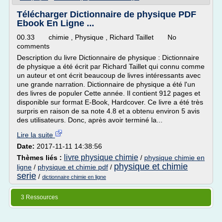
Télécharger Dictionnaire de physique PDF
Ebook En Ligne ...
00.33 chimie , Physique , Richard Taillet No
comments
Description du livre Dictionnaire de physique : Dictionnaire
de physique a été écrit par Richard Taillet qui connu comme
un auteur et ont écrit beaucoup de livres intéressants avec
une grande narration. Dictionnaire de physique a été l'un
des livres de populer Cette année. Il contient 912 pages et
disponible sur format E-Book, Hardcover. Ce livre a été très
surpris en raison de sa note 4.8 et a obtenu environ 5 avis
des utilisateurs. Donc, après avoir terminé la...
Lire la suite
Date:
2017-11-11 14:38:56
livre physique chimie
Thèmes liés :
/
physique chimie en
physique et chimie
ligne
/
physique et chimie pdf
/
serie
/
dictionnaire chimie en ligne
3 Ressources