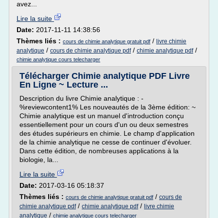
avez...
Lire la suite
Date:
2017-11-11 14:38:56
Thèmes liés :
/
livre chimie
cours de chimie analytique gratuit pdf
/
/
/
analytique
cours de chimie analytique pdf
chimie analytique pdf
chimie analytique cours telecharger
Télécharger Chimie analytique PDF Livre
En Ligne ~ Lecture ...
Description du livre Chimie analytique : -
%reviewcontent1% Les nouveautés de la 3ème édition: ~
Chimie analytique est un manuel d'introduction conçu
essentiellement pour un cours d'un ou deux semestres
des études supérieurs en chimie. Le champ d'application
de la chimie analytique ne cesse de continuer d'évoluer.
Dans cette édition, de nombreuses applications à la
biologie, la...
Lire la suite
Date:
2017-03-16 05:18:37
Thèmes liés :
/
cours de
cours de chimie analytique gratuit pdf
/
/
chimie analytique pdf
chimie analytique pdf
livre chimie
/
analytique
chimie analytique cours telecharger