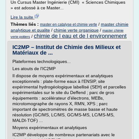
Un Cursus Master Ingénierie (CMI) « Sciences Chimiques
» est adossé à ce Master...
Lire la suite
Thèmes liés :
/
master chimie
master en catalyse et chimie verte
analytique et qualite
/
chimie verte organique
/
master chimie
chimie de l eau et de l environnement
/
verte poitiers
IC2MP – Institut de Chimie des Milieux et
Matériaux de ...
Plateformes technologiques...
Les atouts de l'IC2MP
Il dispose de moyens expérimentaux et analytiques
exceptionnels : plate-forme eaux à l'ENSIP, site
expérimental hydrogéologique labellisé (SEH) et parcelles
expérimentales sur le site du Deffend ; parc de gros
équipements : accélérateur d'électrons, MEBs,
microtomographe de rayons X, RMN, XPS ; parc
important de spectromètres de masse basse et haute
résolution (GC/MS, LC/MS, GC/MS-MS, LC/MS-MS,
MALDI-TOF) ...
Moyens expérimentaux et analytiques
IC2MP développe de nombreux partenariats avec le