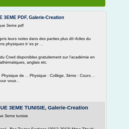
EME PDF, Galerie-Creation
que 3eme pdf
 pris leurs notes dans des parties plus diï¬fciles du
ns physiques tr`es pr ...
s du Cned disponibles gratuitement sur l'académie en
mathématiques, anglais etc.
hysique de ... Physique : Collège, 3ème : Cours ...
pour vous...
 3EME TUNISIE, Galerie-Creation
ue 3eme tunisie