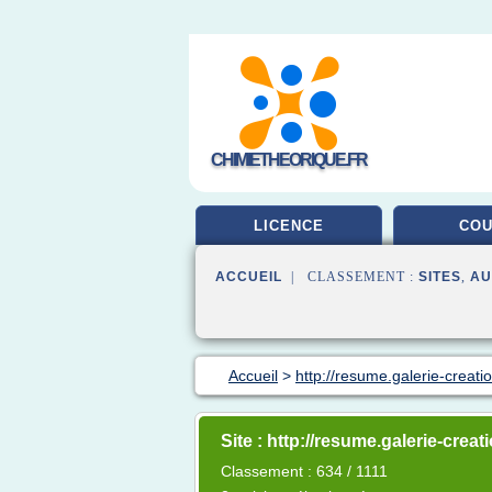
CHIMIETHEORIQUE.FR
LICENCE
CO
ACCUEIL
| CLASSEMENT :
SITES
,
AU
Accueil
>
http://resume.galerie-creat
Site : http://resume.galerie-crea
Classement : 634 / 1111