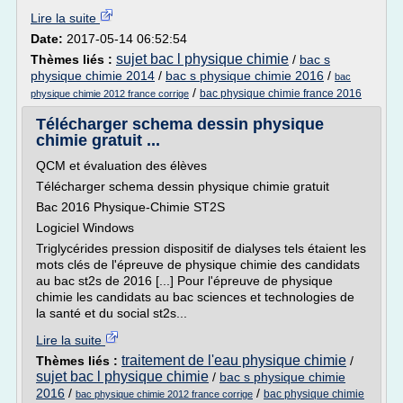
Lire la suite
Date:
2017-05-14 06:52:54
sujet bac l physique chimie
Thèmes liés :
/
bac s
physique chimie 2014
/
bac s physique chimie 2016
/
bac
/
bac physique chimie france 2016
physique chimie 2012 france corrige
Télécharger schema dessin physique
chimie gratuit ...
QCM et évaluation des élèves
Télécharger schema dessin physique chimie gratuit
Bac 2016 Physique-Chimie ST2S
Logiciel Windows
Triglycérides pression dispositif de dialyses tels étaient les
mots clés de l'épreuve de physique chimie des candidats
au bac st2s de 2016 [...] Pour l'épreuve de physique
chimie les candidats au bac sciences et technologies de
la santé et du social st2s...
Lire la suite
traitement de l'eau physique chimie
Thèmes liés :
/
sujet bac l physique chimie
/
bac s physique chimie
2016
/
/
bac physique chimie
bac physique chimie 2012 france corrige