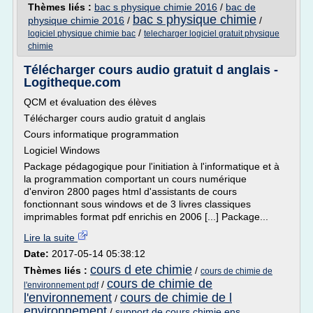
Thèmes liés :
bac s physique chimie 2016
/
bac de
bac s physique chimie
physique chimie 2016
/
/
/
logiciel physique chimie bac
telecharger logiciel gratuit physique
chimie
Télécharger cours audio gratuit d anglais -
Logitheque.com
QCM et évaluation des élèves
Télécharger cours audio gratuit d anglais
Cours informatique programmation
Logiciel Windows
Package pédagogique pour l'initiation à l'informatique et à
la programmation comportant un cours numérique
d'environ 2800 pages html d'assistants de cours
fonctionnant sous windows et de 3 livres classiques
imprimables format pdf enrichis en 2006 [...] Package...
Lire la suite
Date:
2017-05-14 05:38:12
cours d ete chimie
Thèmes liés :
/
cours de chimie de
cours de chimie de
/
l'environnement pdf
l'environnement
cours de chimie de l
/
environnement
/
support de cours chimie ens