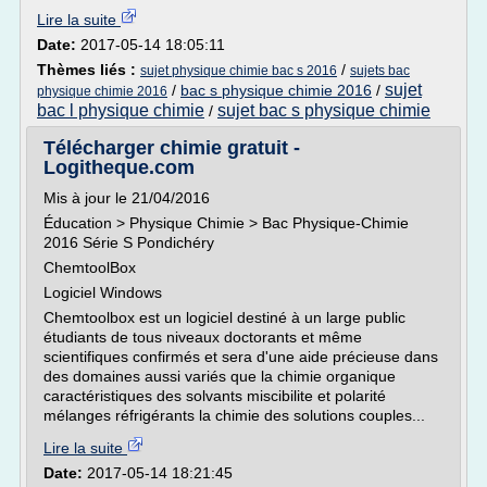
Lire la suite
Date:
2017-05-14 18:05:11
Thèmes liés :
/
sujet physique chimie bac s 2016
sujets bac
sujet
/
bac s physique chimie 2016
/
physique chimie 2016
bac l physique chimie
sujet bac s physique chimie
/
Télécharger chimie gratuit -
Logitheque.com
Mis à jour le 21/04/2016
Éducation > Physique Chimie > Bac Physique-Chimie
2016 Série S Pondichéry
ChemtoolBox
Logiciel Windows
Chemtoolbox est un logiciel destiné à un large public
étudiants de tous niveaux doctorants et même
scientifiques confirmés et sera d'une aide précieuse dans
des domaines aussi variés que la chimie organique
caractéristiques des solvants miscibilite et polarité
mélanges réfrigérants la chimie des solutions couples...
Lire la suite
Date:
2017-05-14 18:21:45