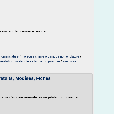
noms sur le premier exercice.
/
/
 nomenclature
molecule chimie organique nomenclature
sentation molecules chimie organique
/
exercices
ratuits, Modèles, Fiches
e
able d'origine animale ou végétale composé de