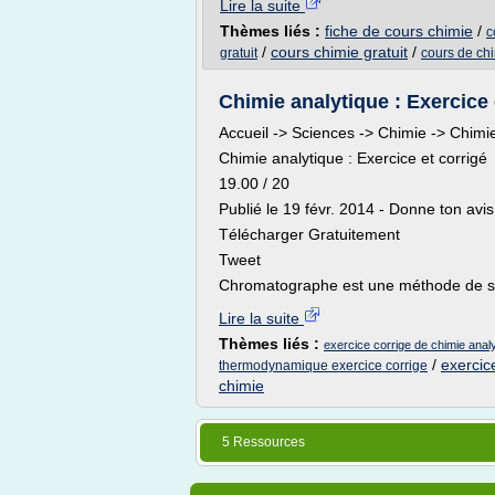
Lire la suite
Thèmes liés :
fiche de cours chimie
/
c
/
cours chimie gratuit
/
gratuit
cours de chi
Chimie analytique : Exercice e
Accueil -> Sciences -> Chimie -> Chimie
Chimie analytique : Exercice et corrigé
19.00 / 20
Publié le 19 févr. 2014 - Donne ton avis
Télécharger Gratuitement
Tweet
Chromatographe est une méthode de sé
Lire la suite
Thèmes liés :
exercice corrige de chimie anal
/
exercic
thermodynamique exercice corrige
chimie
5 Ressources