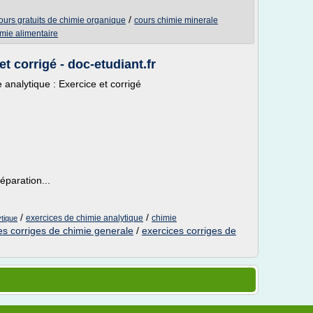
/
ours gratuits de chimie organique
cours chimie minerale
mie alimentaire
t corrigé - doc-etudiant.fr
 analytique : Exercice et corrigé
paration...
/
/
exercices de chimie analytique
chimie
ytique
es corriges de chimie generale
/
exercices corriges de