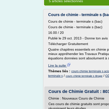
5 articles sélectionnés
Cours de chimie - terminale s (bac
Cours de chimie - terminale s (bac)
Cours de chimie - terminale s (bac)
16.00 / 20
Publié le 29 oct. 2013 - Donne ton avis
Télécharger Gratuitement
Quatre chapitres essentiels en chimie 
mieux appréhender les Travaux Pratiques
équations données sont absolument à sa
Lire la suite
Thèmes liés :
cours chimie terminale s ac
co
/
/
terminale s
cours chimie terminale s titrage
Cours de Chimie Gratuit : 803
Chimie : Nouveaux Cours de Chimie
Ces cours de chimie gratuits sont prop
réussissent leurs études.