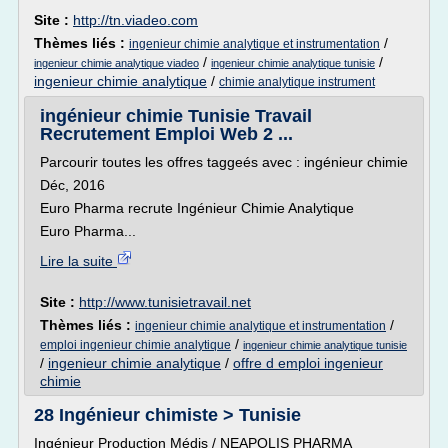
Site :
http://tn.viadeo.com
Thèmes liés :
/
ingenieur chimie analytique et instrumentation
/
/
ingenieur chimie analytique viadeo
ingenieur chimie analytique tunisie
ingenieur chimie analytique
/
chimie analytique instrument
ingénieur chimie Tunisie Travail
Recrutement Emploi Web 2 ...
Parcourir toutes les offres taggeés avec : ingénieur chimie
Déc, 2016
Euro Pharma recrute Ingénieur Chimie Analytique
Euro Pharma...
Lire la suite
Site :
http://www.tunisietravail.net
Thèmes liés :
/
ingenieur chimie analytique et instrumentation
/
emploi ingenieur chimie analytique
ingenieur chimie analytique tunisie
/
ingenieur chimie analytique
/
offre d emploi ingenieur
chimie
28 Ingénieur chimiste > Tunisie
Ingénieur Production Médis / NEAPOLIS PHARMA