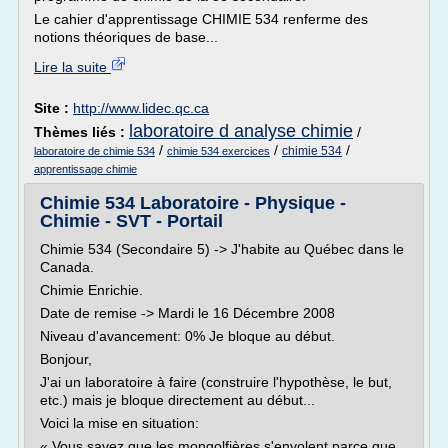
Le cahier d'apprentissage CHIMIE 534 renferme des
notions théoriques de base...
Lire la suite
Site :
http://www.lidec.qc.ca
laboratoire d analyse chimie
Thèmes liés :
/
/
/
/
chimie 534
laboratoire de chimie 534
chimie 534 exercices
apprentissage chimie
Chimie 534 Laboratoire - Physique -
Chimie - SVT - Portail
Chimie 534 (Secondaire 5) -> J'habite au Québec dans le
Canada.
Chimie Enrichie.
Date de remise -> Mardi le 16 Décembre 2008
Niveau d'avancement: 0% Je bloque au début.
Bonjour,
J'ai un laboratoire à faire (construire l'hypothèse, le but,
etc.) mais je bloque directement au début...
Voici la mise en situation:
« Vous savez que les mongolfières s'envolent parce que