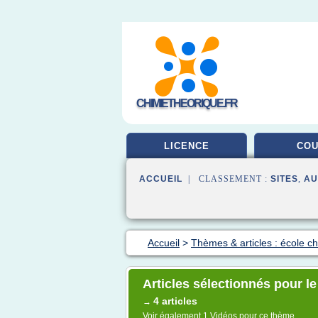
CHIMIETHEORIQUE.FR
LICENCE
CO
ACCUEIL
| CLASSEMENT :
SITES
,
AU
Accueil
>
Thèmes & articles : école c
Articles sélectionnés pour le
4 articles
→
Voir également
1 Vidéos
pour ce thème