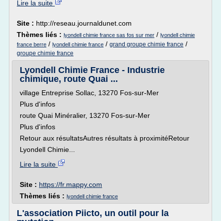
Lire la suite
Site :
http://reseau.journaldunet.com
Thèmes liés :
/
lyondell chimie france sas fos sur mer
lyondell chimie
/
/
/
grand groupe chimie france
france berre
lyondell chimie france
groupe chimie france
Lyondell Chimie France - Industrie
chimique, route Quai ...
village Entreprise Sollac, 13270 Fos-sur-Mer
Plus d'infos
route Quai Minéralier, 13270 Fos-sur-Mer
Plus d'infos
Retour aux résultatsAutres résultats à proximitéRetour
Lyondell Chimie...
Lire la suite
Site :
https://fr.mappy.com
Thèmes liés :
lyondell chimie france
L'association Piicto, un outil pour la