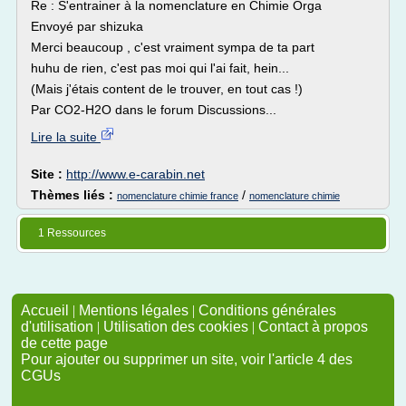
Re : S'entrainer à la nomenclature en Chimie Orga
Envoyé par shizuka
Merci beaucoup , c'est vraiment sympa de ta part
huhu de rien, c'est pas moi qui l'ai fait, hein...
(Mais j'étais content de le trouver, en tout cas !)
Par CO2-H2O dans le forum Discussions...
Lire la suite
Site :
http://www.e-carabin.net
Thèmes liés :
/
nomenclature chimie france
nomenclature chimie
1 Ressources
Accueil
|
Mentions légales
|
Conditions générales
d'utilisation
|
Utilisation des cookies
|
Contact à propos
de cette page
Pour ajouter ou supprimer un site, voir l'article 4 des
CGUs