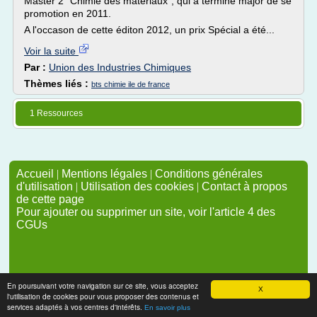
Master 2 "Chimie des matériaux", qui a terminé major de se
promotion en 2011.
A l'occason de cette éditon 2012, un prix Spécial a été...
Voir la suite
Par :
Union des Industries Chimiques
Thèmes liés :
bts chimie ile de france
1 Ressources
Accueil
|
Mentions légales
|
Conditions générales
d'utilisation
|
Utilisation des cookies
|
Contact à propos
de cette page
Pour ajouter ou supprimer un site, voir l'article 4 des
CGUs
En poursuivant votre navigation sur ce site, vous acceptez
X
l'utilisation de cookies pour vous proposer des contenus et
services adaptés à vos centres d'intérêts.
En savoir plus