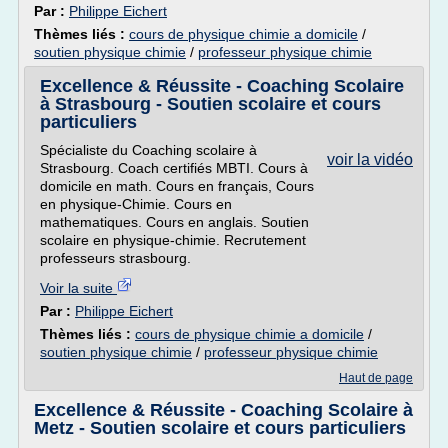
Par :
Philippe Eichert
Thèmes liés :
cours de physique chimie a domicile
/
soutien physique chimie
/
professeur physique chimie
Excellence & Réussite - Coaching Scolaire
à Strasbourg - Soutien scolaire et cours
particuliers
Spécialiste du Coaching scolaire à
voir la vidéo
Strasbourg. Coach certifiés MBTI. Cours à
domicile en math. Cours en français, Cours
en physique-Chimie. Cours en
mathematiques. Cours en anglais. Soutien
scolaire en physique-chimie. Recrutement
professeurs strasbourg.
Voir la suite
Par :
Philippe Eichert
Thèmes liés :
cours de physique chimie a domicile
/
soutien physique chimie
/
professeur physique chimie
Haut de page
Excellence & Réussite - Coaching Scolaire à
Metz - Soutien scolaire et cours particuliers