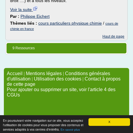
droit ....) et à tous les niveaux.
Voir la suite
Par :
Philippe Eichert
Thèmes liés :
cours particuliers physique chimie
/
cours de
chimie en france
Haut de page
9 Ressources
Accueil
|
Mentions légales
|
Conditions générales
d'utilisation
|
Utilisation des cookies
|
Contact à propos
de cette page
Pour ajouter ou supprimer un site, voir l'article 4 des
CGUs
En poursuivant votre navigation sur ce site, vous acceptez
X
l'utilisation de cookies pour vous proposer des contenus et
services adaptés à vos centres d'intérêts.
En savoir plus