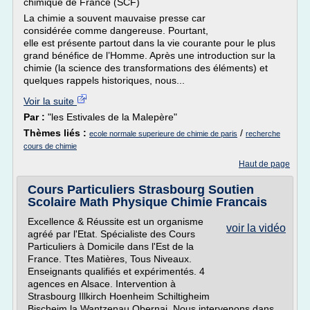
chimique de France (SCF)
La chimie a souvent mauvaise presse car
considérée comme dangereuse. Pourtant,
elle est présente partout dans la vie courante pour le plus
grand bénéfice de l’Homme. Après une introduction sur la
chimie (la science des transformations des éléments) et
quelques rappels historiques, nous...
Voir la suite
Par :
"les Estivales de la Malepère"
Thèmes liés :
/
ecole normale superieure de chimie de paris
recherche
cours de chimie
Haut de page
Cours Particuliers Strasbourg Soutien
Scolaire Math Physique Chimie Francais
Excellence & Réussite est un organisme
voir la vidéo
agréé par l'Etat. Spécialiste des Cours
Particuliers à Domicile dans l'Est de la
France. Ttes Matières, Tous Niveaux.
Enseignants qualifiés et expérimentés. 4
agences en Alsace. Intervention à
Strasbourg Illkirch Hoenheim Schiltigheim
Bischeim la Wantzenau Obernai. Nous intervenons dans