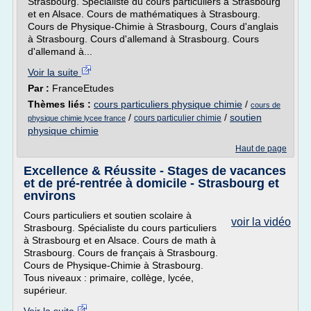
Strasbourg. Spécialiste du cours particuliers à Strasbourg
et en Alsace. Cours de mathématiques à Strasbourg.
Cours de Physique-Chimie à Strasbourg, Cours d'anglais
à Strasbourg. Cours d'allemand à Strasbourg. Cours
d'allemand à...
Voir la suite
Par :
FranceEtudes
Thèmes liés :
cours particuliers physique chimie
/
cours de
/
/
soutien
cours particulier chimie
physique chimie lycee france
physique chimie
Haut de page
Excellence & Réussite - Stages de vacances
et de pré-rentrée à domicile - Strasbourg et
environs
Cours particuliers et soutien scolaire à
voir la vidéo
Strasbourg. Spécialiste du cours particuliers
à Strasbourg et en Alsace. Cours de math à
Strasbourg. Cours de français à Strasbourg.
Cours de Physique-Chimie à Strasbourg.
Tous niveaux : primaire, collège, lycée,
supérieur.