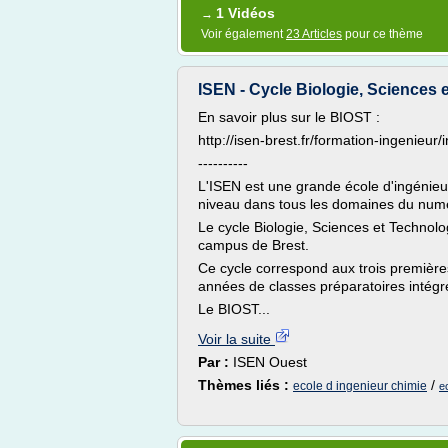
1 Vidéos
→
Voir également
23 Articles
pour ce thème
ISEN - Cycle Biologie, Sciences 
En savoir plus sur le BIOST :
http://isen-brest.fr/formation-ingenieur
----------
L'ISEN est une grande école d'ingénieu
niveau dans tous les domaines du num
Le cycle Biologie, Sciences et Technolo
campus de Brest.
Ce cycle correspond aux trois première
années de classes préparatoires intégr
Le BIOST...
Voir la suite
Par :
ISEN Ouest
Thèmes liés :
/
ecole d ingenieur chimie
ec