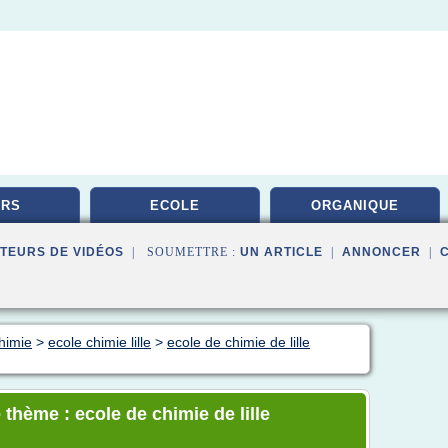
URS
ECOLE
ORGANIQUE
TEURS DE VIDÉOS
| SOUMETTRE :
UN ARTICLE
|
ANNONCER
|
himie
>
ecole chimie lille
>
ecole de chimie de lille
thème : ecole de chimie de lille