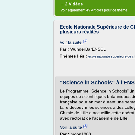
2 Vidéos
→
Voir également
49 Articles
pour ce thème
Ecole Nationale Supérieure de Ch
plusieurs réalités
Voir la suite
Par :
WunderBarENSCL
Thèmes liés :
ecole nationale superieure de chi
"Science in Schools" à l'EN
Le Programme "Science in Schools" ,init
équipes de scientifiques britanniques
française pour animer durant une sema
faire découvrir les sciences à des coll
Chimie de Lille a accueillie cette opér
avec rectorat de l'académie de Lille.
Voir la suite
Par :
moon1808