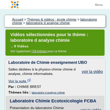
Menu
Accueil
>
Thèmes & vidéos : école chimie
>
laboratoire
chimie
>
laboratoire d analyse chimie
Vidéos sélectionnées pour le thème :
laboratoire d analyse chimie
9 Vidéos
→
Voir également
728 Articles
pour ce thème
Laboratoire de Chimie enseignement UBO
Salles dédiées à la physico-chimie chimie d
voir la vidéo
analyse, chimie informatisée.
Voir la suite
Par :
CHIMIE BREST
Thèmes liés :
laboratoire d analyse chimie
Laboratoire Chimie Ecotoxicologie FCBA
Présentation du laboratoire Chimie