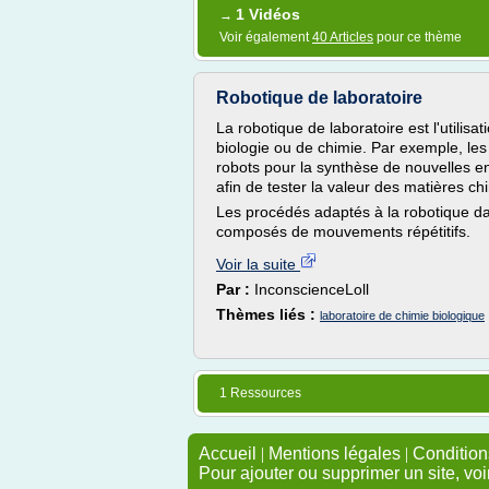
1 Vidéos
→
Voir également
40 Articles
pour ce thème
Robotique de laboratoire
La robotique de laboratoire est l'utilisa
biologie ou de chimie. Par exemple, les
robots pour la synthèse de nouvelles 
afin de tester la valeur des matières ch
Les procédés adaptés à la robotique da
composés de mouvements répétitifs.
Voir la suite
Par :
InconscienceLoll
Thèmes liés :
laboratoire de chimie biologique
1 Ressources
Accueil
|
Mentions légales
|
Conditions
Pour ajouter ou supprimer un site, voi