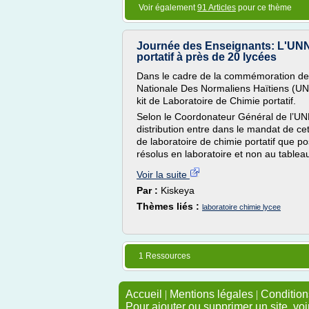
Voir également
91 Articles
pour ce thème
Journée des Enseignants: L'UNNO
portatif à près de 20 lycées
Dans le cadre de la commémoration de 
Nationale Des Normaliens Haïtiens (UNN
kit de Laboratoire de Chimie portatif.
Selon le Coordonateur Général de l’UNN
distribution entre dans le mandat de cett
de laboratoire de chimie portatif que po
résolus en laboratoire et non au tablea
Voir la suite
Par :
Kiskeya
Thèmes liés :
laboratoire chimie lycee
1 Ressources
Accueil
|
Mentions légales
|
Conditions
Pour ajouter ou supprimer un site, voi