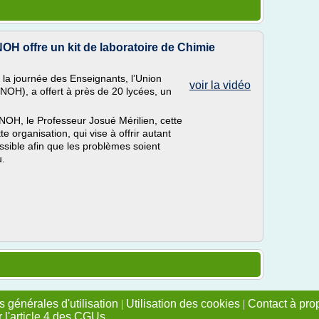
H offre un kit de laboratoire de Chimie
la journée des Enseignants, l’Union
voir la vidéo
OH), a offert à près de 20 lycées, un
OH, le Professeur Josué Mérilien, cette
e organisation, qui vise à offrir autant
ssible afin que les problèmes soient
u.
 générales d'utilisation
|
Utilisation des cookies
|
Contact à pro
r l'article 4 des CGUs