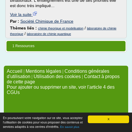
binationaux. L'enseignement est une de ses priorités elle
est donc très impliqué...
Voir la suite
Par :
Société Chimique de France
Thèmes liés :
/
chimie theorique et modelisation
laboratoire de chimie
/
theorique
laboratoire de chimie quantique
1 Ressources
Accueil
|
Mentions légales
|
Conditions générales
d'utilisation
|
Utilisation des cookies
|
Contact à propos
de cette page
Pour ajouter ou supprimer un site, voir l'article 4 des
CGUs
En poursuivant votre navigation sur ce site, vous acceptez
X
l'utilisation de cookies pour vous proposer des contenus et
services adaptés à vos centres d'intérêts.
En savoir plus