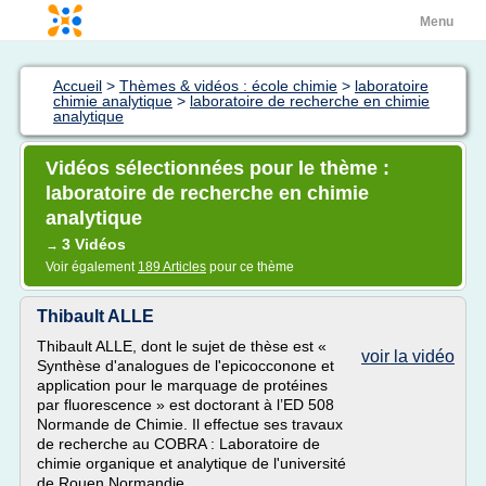
Menu
Accueil
>
Thèmes & vidéos : école chimie
>
laboratoire
chimie analytique
>
laboratoire de recherche en chimie
analytique
Vidéos sélectionnées pour le thème :
laboratoire de recherche en chimie
analytique
3 Vidéos
→
Voir également
189 Articles
pour ce thème
Thibault ALLE
Thibault ALLE, dont le sujet de thèse est «
voir la vidéo
Synthèse d'analogues de l'epicocconone et
application pour le marquage de protéines
par fluorescence » est doctorant à l’ED 508
Normande de Chimie. Il effectue ses travaux
de recherche au COBRA : Laboratoire de
chimie organique et analytique de l'université
de Rouen Normandie.