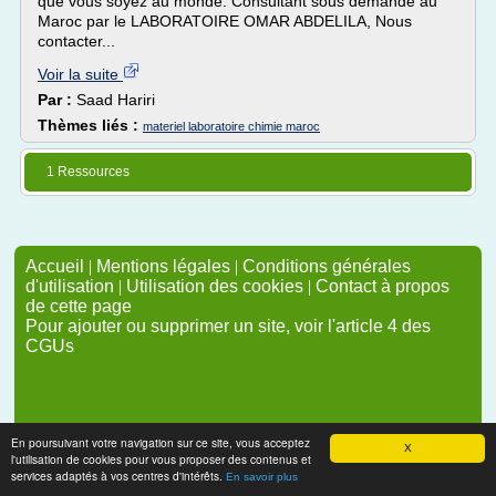
que vous soyez au monde. Consultant sous demande au
Maroc par le LABORATOIRE OMAR ABDELILA, Nous
contacter...
Voir la suite
Par :
Saad Hariri
Thèmes liés :
materiel laboratoire chimie maroc
1 Ressources
Accueil
|
Mentions légales
|
Conditions générales
d'utilisation
|
Utilisation des cookies
|
Contact à propos
de cette page
Pour ajouter ou supprimer un site, voir l'article 4 des
CGUs
En poursuivant votre navigation sur ce site, vous acceptez
X
l'utilisation de cookies pour vous proposer des contenus et
services adaptés à vos centres d'intérêts.
En savoir plus