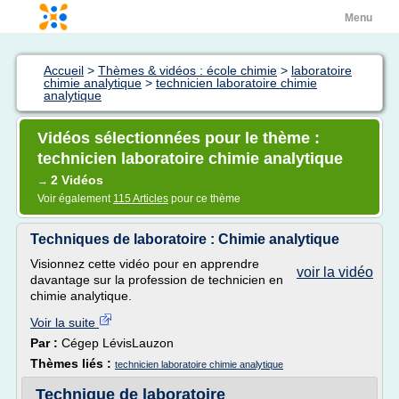
Menu
Accueil
>
Thèmes & vidéos : école chimie
>
laboratoire
chimie analytique
>
technicien laboratoire chimie
analytique
Vidéos sélectionnées pour le thème :
technicien laboratoire chimie analytique
2 Vidéos
→
Voir également
115 Articles
pour ce thème
Techniques de laboratoire : Chimie analytique
Visionnez cette vidéo pour en apprendre
voir la vidéo
davantage sur la profession de technicien en
chimie analytique.
Voir la suite
Par :
Cégep LévisLauzon
Thèmes liés :
technicien laboratoire chimie analytique
Technique de laboratoire