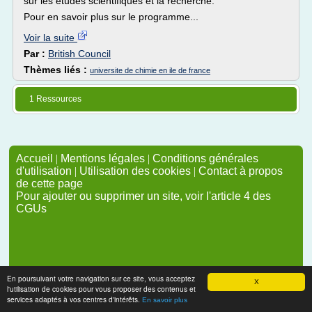
sur les études scientifiques et la recherche.
Pour en savoir plus sur le programme...
Voir la suite
Par :
British Council
Thèmes liés :
universite de chimie en ile de france
1 Ressources
Accueil
|
Mentions légales
|
Conditions générales
d'utilisation
|
Utilisation des cookies
|
Contact à propos
de cette page
Pour ajouter ou supprimer un site, voir l'article 4 des
CGUs
En poursuivant votre navigation sur ce site, vous acceptez
X
l'utilisation de cookies pour vous proposer des contenus et
services adaptés à vos centres d'intérêts.
En savoir plus