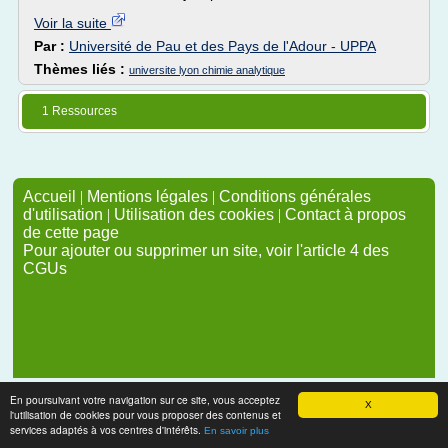
Voir la suite
Par :
Université de Pau et des Pays de l'Adour - UPPA
Thèmes liés :
universite lyon chimie analytique
1 Ressources
Accueil
|
Mentions légales
|
Conditions générales
d'utilisation
|
Utilisation des cookies
|
Contact à propos
de cette page
Pour ajouter ou supprimer un site, voir l'article 4 des
CGUs
En poursuivant votre navigation sur ce site, vous acceptez
X
l'utilisation de cookies pour vous proposer des contenus et
services adaptés à vos centres d'intérêts.
En savoir plus