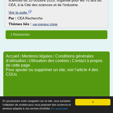
sciences du 10 octobre 2015, organisé pour les 70 ans du
CEA, à la Cité des sciences et de l'industrie.
Voir la suite
Par :
CEA Recherche
Thèmes liés :
vae ingenieur chimie
1 Ressources
Accueil
|
Mentions légales
|
Conditions générales
d'utilisation
|
Utilisation des cookies
|
Contact à propos
de cette page
Pour ajouter ou supprimer un site, voir l'article 4 des
CGUs
En poursuivant votre navigation sur ce site, vous acceptez
X
l'utilisation de cookies pour vous proposer des contenus et
services adaptés à vos centres d'intérêts.
En savoir plus