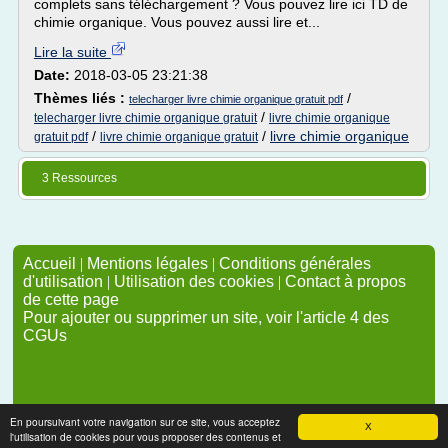
complets sans téléchargement ? Vous pouvez lire ici TD de
chimie organique. Vous pouvez aussi lire et...
Lire la suite
Date:
2018-03-05 23:21:38
Thèmes liés :
/
telecharger livre chimie organique gratuit pdf
/
telecharger livre chimie organique gratuit
livre chimie organique
/
/
livre chimie organique
gratuit pdf
livre chimie organique gratuit
3 Ressources
Accueil
|
Mentions légales
|
Conditions générales
d'utilisation
|
Utilisation des cookies
|
Contact à propos
de cette page
Pour ajouter ou supprimer un site, voir l'article 4 des
CGUs
En poursuivant votre navigation sur ce site, vous acceptez
X
l'utilisation de cookies pour vous proposer des contenus et