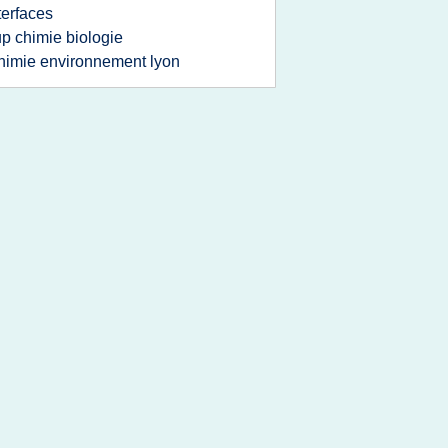
terfaces
up chimie biologie
himie environnement lyon