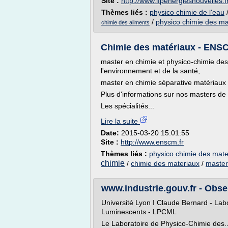
Site :
http://www.ifpenergiesnouvelles.f
Thèmes liés :
physico chimie de l'eau
/
physico chimie des ma
chimie des aliments
Chimie des matériaux - ENSCM
master en chimie et physico-chimie des
l'environnement et de la santé,
master en chimie séparative matériaux
Plus d'informations sur nos masters de
Les spécialités...
Lire la suite
Date:
2015-03-20 15:01:55
Site :
http://www.enscm.fr
Thèmes liés :
physico chimie des mate
chimie
/
chimie des materiaux
/
master
www.industrie.gouv.fr - Obse
Université Lyon I Claude Bernard - Lab
Luminescents - LPCML
Le Laboratoire de Physico-Chimie des..