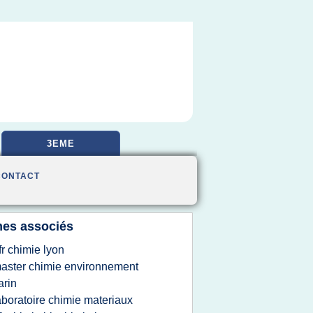
3EME
CONTACT
es associés
fr chimie lyon
aster chimie environnement
rin
aboratoire chimie materiaux