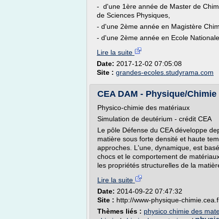
- d'une 1ère année de Master de Chimi
de Sciences Physiques,
- d'une 2ème année en Magistère Chim
- d'une 2ème année en Ecole Nationale 
Lire la suite
Date:
2017-12-02 07:05:08
Site :
grandes-ecoles.studyrama.com
CEA DAM - Physique/Chimie 
Physico-chimie des matériaux
Simulation de deutérium - crédit CEA
Le pôle Défense du CEA développe dep
matière sous forte densité et haute te
approches. L'une, dynamique, est basée
chocs et le comportement de matériaux 
les propriétés structurelles de la matiè
Lire la suite
Date:
2014-09-22 07:47:32
Site :
http://www-physique-chimie.cea.f
Thèmes liés :
physico chimie des mate