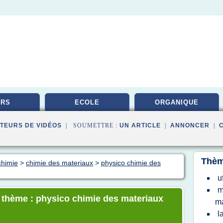
URS
ECOLE
ORGANIQUE
TEURS DE VIDÉOS
| SOUMETTRE :
UN ARTICLE
|
ANNONCER
|
Thèm
chimie
>
chimie des materiaux
>
physico chimie des
u
m
e thème : physico chimie des materiaux
ma
l