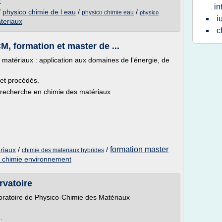
r
in
/
physico chimie de l eau
/
/
physico chimie eau
physico
i
teriaux
c
, formation et master de ...
 matériaux : application aux domaines de l'énergie, de
 et procédés.
 recherche en chimie des matériaux
formation master
riaux
/
/
chimie des materiaux hybrides
 chimie environnement
rvatoire
oratoire de Physico-Chimie des Matériaux
.