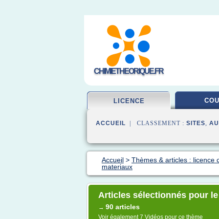
CHIMIETHEORIQUE.FR
CO
LICENCE
ACCUEIL
| CLASSEMENT :
SITES
,
AU
Accueil
>
Thèmes & articles : licence 
materiaux
Articles sélectionnés pour l
90 articles
→
Voir également
7 Vidéos
pour ce thème