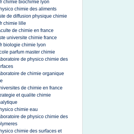
fr chimie biochimie lyon
hysico chimie des aliments
iste de diffusion physique chimie
fr chimie lille
aculte de chimie en france
iste universite chimie france
fr biologie chimie lyon
cole parfum master chimie
aboratoire de physico chimie des
rfaces
aboratoire de chimie organique
le
niversites de chimie en france
trategie et qualite chimie
alytique
hysico chimie eau
aboratoire de physico chimie des
olymeres
hysico chimie des surfaces et