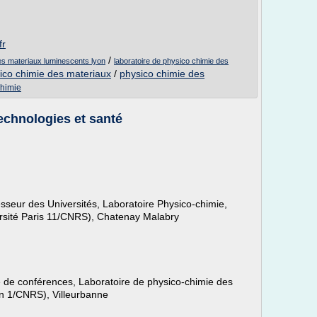
fr
/
es materiaux luminescents lyon
laboratoire de physico chimie des
sico chimie des materiaux
/
physico chimie des
chimie
echnologies et santé
esseur des Universités, Laboratoire Physico-chimie,
rsité Paris 11/CNRS), Chatenay Malabry
e de conférences, Laboratoire de physico-chimie des
on 1/CNRS), Villeurbanne