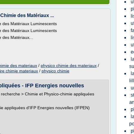
u
p
Chimie des Matériaux ...
l
u
e des Matériaux Luminescents
f
e des Matériaux Luminescents
 des Matériaux...
l
u
e
l
chimie des materiaux
/
physico chimie des materiaux
/
su
ire chimie materiaux
/
physico chimie
l
lil
liquées - IFP Energies nouvelles
u
 recherche > Chimie et Physico-chimie appliquées
s
an
ie appliquées d'IFP Energies nouvelles (IFPEN)
p
l
p
p