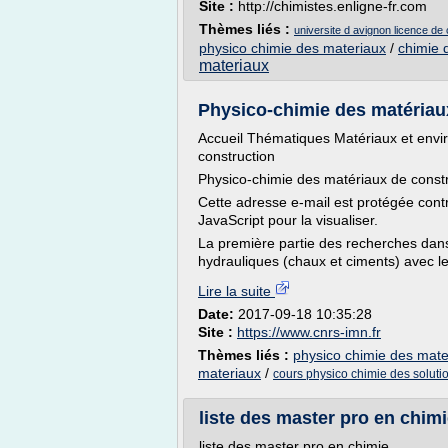
Site :
http://chimistes.enligne-fr.com
Thèmes liés :
universite d avignon licence de
physico chimie des materiaux
/
chimie 
materiaux
Physico-chimie des matériaux
Accueil Thématiques Matériaux et envi
construction
Physico-chimie des matériaux de const
Cette adresse e-mail est protégée cont
JavaScript pour la visualiser.
La première partie des recherches dans 
hydrauliques (chaux et ciments) avec le
Lire la suite
Date:
2017-09-18 10:35:28
Site :
https://www.cnrs-imn.fr
Thèmes liés :
physico chimie des mate
materiaux
/
cours physico chimie des soluti
liste des master pro en chimi
liste des master pro en chimie