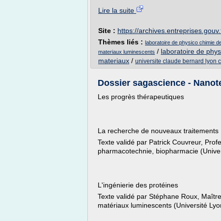
Lire la suite
Site :
https://archives.entreprises.gouv.
Thèmes liés :
laboratoire de physico chimie d
/
laboratoire de phy
materiaux luminescents
materiaux
/
universite claude bernard lyon 
Dossier sagascience - Nanot
Les progrès thérapeutiques
La recherche de nouveaux traitements
Texte validé par Patrick Couvreur, Prof
pharmacotechnie, biopharmacie (Unive
L'ingénierie des protéines
Texte validé par Stéphane Roux, Maîtr
matériaux luminescents (Université Ly