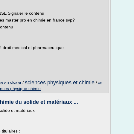
SE Signaler le contenu
les master pro en chimie en france svp?
contenu
ité droit médical et pharmaceutique
sciences physiques et chimie
es du vivant
/
/
ufr
ences physique chimie
imie du solide et matériaux ...
olide et matériaux
itulaires :