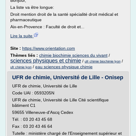
Bonjour,
La liste va être longue:
Droit mention droit de la santé spécialité droit médical et
pharmaceutique
Aix-en-Provence : Faculté de droit et...
Lire la suite
Site :
https://www.orientation.com
Thèmes liés :
chimie biochimie sciences du vivant
/
sciences physiques et chimie
/
/
ufr chimie biochimie lyon
/
eau sciences physique chimie
ufr chimie lyon
UFR de chimie, Université de Lille - Onisep
UFR de chimie, Université de Lille
Code UAI : 0593205N
UFR de chimie, Université de Lille Cité scientifique
bâtiment C1
59655 Villeneuve-d'Ascq Cedex
Tél. : 03 20 43 45 68
Fax : 03 20 43 46 64
Tutelle : ministère chargé de l'Enseignement supérieur et