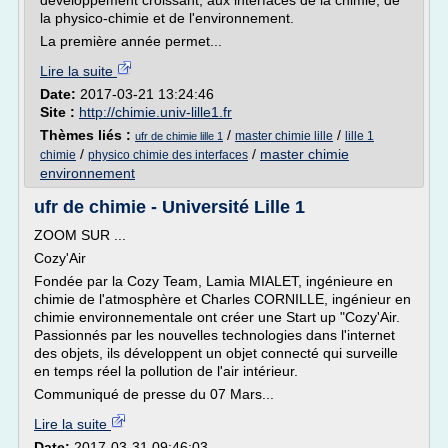
développement croissant, aux interfaces de la chimie, de
la physico-chimie et de l'environnement.
La première année permet...
Lire la suite
Date:
2017-03-21 13:24:46
Site :
http://chimie.univ-lille1.fr
Thèmes liés :
/
/
master chimie lille
lille 1
ufr de chimie lille 1
/
/
master chimie
chimie
physico chimie des interfaces
environnement
ufr de chimie - Université Lille 1
ZOOM SUR ...
Cozy'Air
Fondée par la Cozy Team, Lamia MIALET, ingénieure en
chimie de l'atmosphère et Charles CORNILLE, ingénieur en
chimie environnementale ont créer une Start up "Cozy'Air.
Passionnés par les nouvelles technologies dans l'internet
des objets, ils développent un objet connecté qui surveille
en temps réel la pollution de l'air intérieur.
Communiqué de presse du 07 Mars...
Lire la suite
Date:
2017-03-31 09:46:03