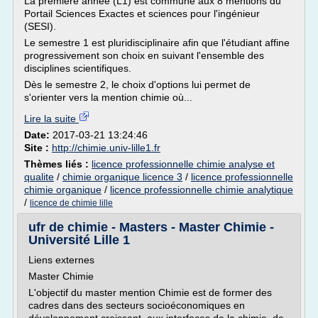
La première année (L1) est commune aux 8 mentions du
Portail Sciences Exactes et sciences pour l'ingénieur
(SESI).
Le semestre 1 est pluridisciplinaire afin que l'étudiant affine
progressivement son choix en suivant l'ensemble des
disciplines scientifiques.
Dès le semestre 2, le choix d'options lui permet de
s'orienter vers la mention chimie où...
Lire la suite
Date:
2017-03-21 13:24:46
Site :
http://chimie.univ-lille1.fr
Thèmes liés :
licence professionnelle chimie analyse et
qualite
/
chimie organique licence 3
/
licence professionnelle
chimie organique
/
licence professionnelle chimie analytique
/
licence de chimie lille
ufr de chimie - Masters - Master Chimie -
Université Lille 1
Liens externes
Master Chimie
L'objectif du master mention Chimie est de former des
cadres dans des secteurs socioéconomiques en