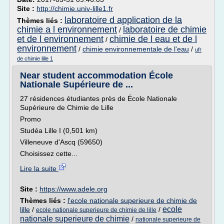
Site :
http://chimie.univ-lille1.fr
laboratoire d application de la
Thèmes liés :
chimie a l environnement
laboratoire de chimie
/
et de l environnement
chimie de l eau et de l
/
environnement
/
chimie environnementale de l'eau
/
ufr
de chimie lille 1
Near student accommodation École
Nationale Supérieure de ...
27 résidences étudiantes près de École Nationale
Supérieure de Chimie de Lille
Promo
Studéa Lille I (0,501 km)
Villeneuve d'Ascq (59650)
Choisissez cette...
Lire la suite
Site :
https://www.adele.org
Thèmes liés :
l'ecole nationale superieure de chimie de
ecole
lille
/
/
ecole nationale superieure de chimie de lille
nationale superieure de chimie
/
nationale superieure de