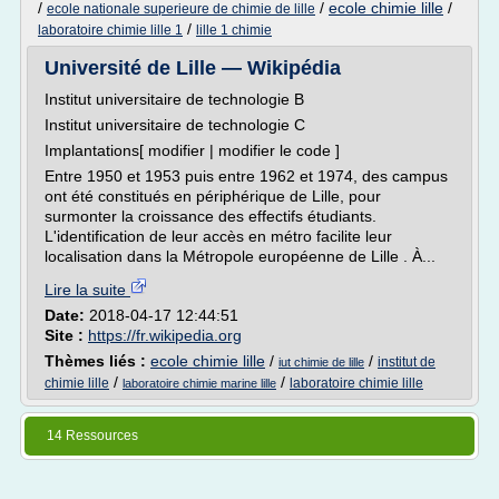
/
/
ecole chimie lille
/
ecole nationale superieure de chimie de lille
/
laboratoire chimie lille 1
lille 1 chimie
Université de Lille — Wikipédia
Institut universitaire de technologie B
Institut universitaire de technologie C
Implantations[ modifier | modifier le code ]
Entre 1950 et 1953 puis entre 1962 et 1974, des campus
ont été constitués en périphérique de Lille, pour
surmonter la croissance des effectifs étudiants.
L'identification de leur accès en métro facilite leur
localisation dans la Métropole européenne de Lille . À...
Lire la suite
Date:
2018-04-17 12:44:51
Site :
https://fr.wikipedia.org
Thèmes liés :
ecole chimie lille
/
/
institut de
iut chimie de lille
/
/
chimie lille
laboratoire chimie lille
laboratoire chimie marine lille
14 Ressources