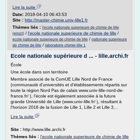
Lire la suite
Date:
2018-04-10 06:43:53
Site :
http://master-chimie.univ-lille1.fr
Thèmes liés :
l'ecole nationale superieure de chimie de lille
/
l'ecole nationale superieure de chimie de lille
/
(enscl)
/
ecole nationale superieure de chimie de lille
nationale superieure
/
de chimie de lille
laboratoire chimie lille 1
Ecole nationale supérieure d ... - lille.archi.fr
École
Une école dans son territoire
Membre associé de la ComUE Lille Nord de France
(communauté d'universités et d'établissements répartis sur
toute la région Nord Pas de calais www.univ-lille-nord-de-
france.fr/ ), l'école est également associée à la future
grande Université de Lille (www.univ-lille.fr/ ), résultant à
l'horizon 2018 de la fusion de Lille 1, Lille 2 et Lille 3,...
Lire la suite
Site :
http://www.lille.archi.fr
Thèmes liés :
l'ecole nationale superieure de chimie de lille