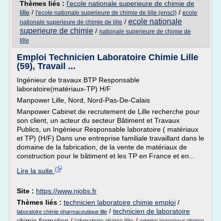
Thèmes liés :
l'ecole nationale superieure de chimie de
lille
/
/
l'ecole nationale superieure de chimie de lille (enscl)
ecole
ecole nationale
/
nationale superieure de chimie de lille
superieure de chimie
/
nationale superieure de chimie de
lille
Emploi Technicien Laboratoire Chimie Lille
(59), Travail ...
Ingénieur de travaux BTP Responsable
laboratoire(matériaux-TP) H/F
Manpower Lille, Nord, Nord-Pas-De-Calais
Manpower Cabinet de recrutement de Lille recherche pour
son client, un acteur du secteur Bâtiment et Travaux
Publics, un Ingénieur Responsable laboratoire ( matériaux
et TP) (H/F) Dans une entreprise familiale travaillant dans le
domaine de la fabrication, de la vente de matériaux de
construction pour le bâtiment et les TP en France et en...
Lire la suite
Site :
https://www.njobs.fr
Thèmes liés :
technicien laboratoire chimie emploi
/
/
technicien de laboratoire
laboratoire chimie pharmaceutique lille
chimie formation
/
/