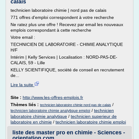
calais
technicien laboratoire chimie | nord pas de calais
771 offres d'emploi correspondent à votre recherche
Ne ratez plus une offre ! Recevez par email les nouveaux
emplois correspondant à cette recherche
Votre email :
TECHNICIEN DE LABORATOIRE - CHIMIE ANALYTIQUE
H/F
Intérim | Kelly Services | Localisation : NORD-PAS-DE-
CALAIS, 59 - Lille
KELLY SCIENTIFIQUE, société de conseil en recrutement
de...
Lire la suite
Site :
http://www.les-offres-emplois.fr
Thèmes liés :
/
technicien laboratoire chimie nord pas de calais
/
technicien
technicien laboratoire chimie analytique emploi
laboratoire chimie analytique
/
technicien superieur de
laboratoire en chimie
/
technicien laboratoire chimie emploi
liste des master pro en chimie - Sciences -
orientation.com