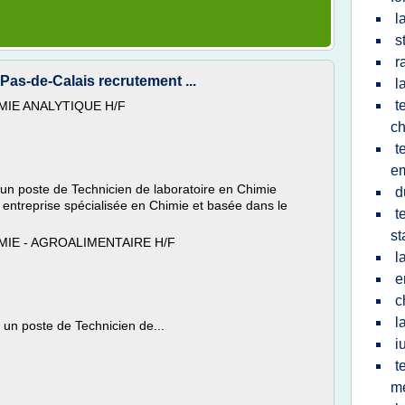
l
s
r
Pas-de-Calais recrutement ...
l
t
MIE ANALYTIQUE H/F
ch
t
em
un poste de Technicien de laboratoire en Chimie
d
e entreprise spécialisée en Chimie et basée dans le
t
.
st
MIE - AGROALIMENTAIRE H/F
l
e
c
l
 un poste de Technicien de...
i
t
me