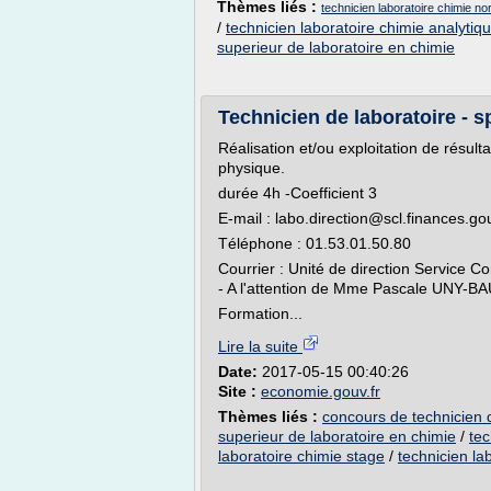
Thèmes liés :
technicien laboratoire chimie no
/
technicien laboratoire chimie analytiq
superieur de laboratoire en chimie
Technicien de laboratoire - sp
Réalisation et/ou exploitation de résult
physique.
durée 4h -Coefficient 3
E-mail : labo.direction@scl.finances.
Téléphone : 01.53.01.50.80
Courrier : Unité de direction Service 
- A l'attention de Mme Pascale UNY-
Formation...
Lire la suite
Date:
2017-05-15 00:40:26
Site :
economie.gouv.fr
Thèmes liés :
concours de technicien 
superieur de laboratoire en chimie
/
tec
laboratoire chimie stage
/
technicien la