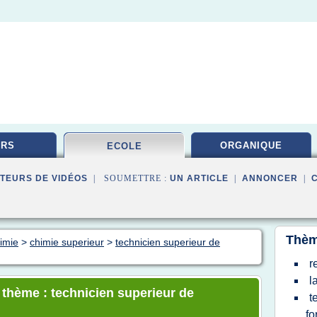
URS
ORGANIQUE
ECOLE
TEURS DE VIDÉOS
| SOUMETTRE :
UN ARTICLE
|
ANNONCER
|
Thèm
himie
>
chimie superieur
>
technicien superieur de
r
l
e thème : technicien superieur de
t
fo