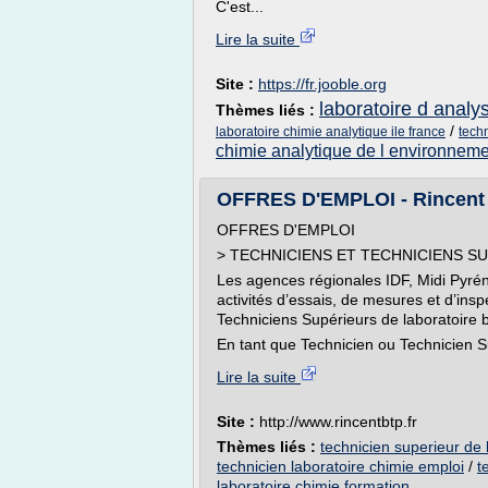
C'est...
Lire la suite
Site :
https://fr.jooble.org
laboratoire d analy
Thèmes liés :
/
laboratoire chimie analytique ile france
tech
chimie analytique de l environnem
OFFRES D'EMPLOI - Rincent
OFFRES D'EMPLOI
> TECHNICIENS ET TECHNICIENS S
Les agences régionales IDF, Midi Pyr
activités d’essais, de mesures et d’ins
Techniciens Supérieurs de laboratoire b
En tant que Technicien ou Technicien S
Lire la suite
Site :
http://www.rincentbtp.fr
Thèmes liés :
technicien superieur de 
technicien laboratoire chimie emploi
/
t
laboratoire chimie formation