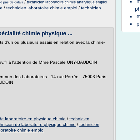
h
/
technicien laboratoire chimie analytique emploi
rd pas de calais
ue
/
technicien laboratoire chimie emploi
/
technicien
ph
e
p
écialité chimie physique ...
ats d'un ou plusieurs essais en relation avec la chimie-
gouv.fr à l'attention de Mme Pascale UNY-BAUDOIN
Commun des Laboratoires - 14 rue Perrée - 75003 Paris
BAUDOIN
de laboratoire en physique chimie
/
technicien
hnicien de laboratoire physique chimie
/
technicien
boratoire chimie emploi