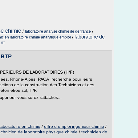
se chimie
/
/
laboratoire analyse chimie ile de france
laboratoire de
/
nicien laboratoire chimie analytique emploi
ent
 BTP
UPERIEURS DE LABORATOIRES (H/F)
énées, Rhône-Alpes, PACA recherche pour leurs
pections de la construction des Techniciens et des
éton et/ou sol, H/F.
upérieur vous serez rattachés...
laboratoire en chimie
/
offre d emploi ingenieur chimie
/
echnicien de laboratoire physique chimie
/
technicien de