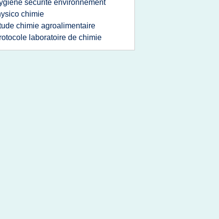
ygiene securite environnement
ysico chimie
tude chimie agroalimentaire
rotocole laboratoire de chimie