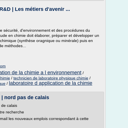
R&D | Les métiers d'avenir ...
de sécurité, d'environnement et des procédures du
étude en chimie doit élaborer, préparer et développer un
n chimique (synthèse oragnique ou minérale) puis en
 de méthodes...
com
cation de la chimie a l environnement
/
chimie
/
technicien de laboratoire physique chimie
/
laboratoire d application de la chimie
que
/
 | nord pas de calais
 de calais
tre recherche
email les nouveaux emplois correspondant à cette