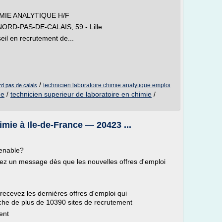
MIE ANALYTIQUE H/F
 : NORD-PAS-DE-CALAIS, 59 - Lille
il en recrutement de...
/
technicien laboratoire chimie analytique emploi
rd pas de calais
ue
/
technicien superieur de laboratoire en chimie
/
imie à Ile-de-France — 20423 ...
venable?
evez un message dès que les nouvelles offres d'emploi
 recevez les dernières offres d'emploi qui
che de plus de 10390 sites de recrutement
ent