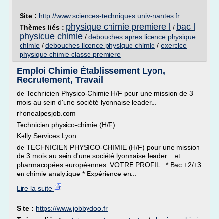
Site :
http://www.sciences-techniques.univ-nantes.fr
physique chimie premiere l
bac l
Thèmes liés :
/
physique chimie
/
debouches apres licence physique
chimie
/
debouches licence physique chimie
/
exercice
physique chimie classe premiere
Emploi Chimie Établissement Lyon,
Recrutement, Travail
de Technicien Physico-Chimie H/F pour une mission de 3
mois au sein d'une société lyonnaise leader...
rhonealpesjob.com
Technicien physico-chimie (H/F)
Kelly Services Lyon
de TECHNICIEN PHYSICO-CHIMIE (H/F) pour une mission
de 3 mois au sein d'une société lyonnaise leader... et
pharmacopées européennes. VOTRE PROFIL : * Bac +2/+3
en chimie analytique * Expérience en...
Lire la suite
Site :
https://www.jobbydoo.fr