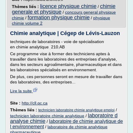
licence physique chimie
chimie
Thèmes liés :
/
generale et physique
/
concours general physique
formation physique chimie
chimie
/
/
physique
chimie volume 2
Chimie analytique | Cégep de Lévis-Lauzon
techniques de laboratoires - voie de spécialisation
en chimie analytique 210.AB
Ce programme vise à former des techniciens aptes à
travailler dans les laboratoires des entreprises d'analyse,
dans les secteurs agroalimentaire, pharmaceutique et dans
les laboratoires spécialisés en environnement.
De plus, ces personnes seront en mesure de travailler dans
des laboratoires, des entreprises...
Lire la suite
Site :
http://cll.qc.ca
Thèmes liés :
/
technicien laboratoire chimie analytique emploi
laboratoire d
technicien laboratoire chimie analytique
/
analyse chimie
laboratoire de chimie analytique de
/
l environnement
/
laboratoire de chimie analytique
pharmaceutique