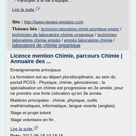
. - Participer à la vie d'équipe...
Lire la suite
Site :
http://www.stages-emplois.com
Thèmes liés :
/
technicien laboratoire chimie analytique emploi
technicien de laboratoire chimie organique
/
technicien
laboratoire chimie emploi
/
emploi laboratoire chimie
/
laboratoire de chimie organique
Licence mention Chimie, parcours Chimie |
Annuaire des ...
Enseignements principaux
La formation est au départ pluridisciplinaire, au sein du
portail PCGS - Physique, chimie, géosciences ; la
spécialisation en chimie est progressive en 2e année, pour
ne prendre une forte coloration qu'en 3e année.
Matières principales : chimie, physique, outils
mathématiques, informatique, langue vivante (anglais).
Stage et projet tutoré
Stage volontaire en fin...
Lire la suite
Date:
2017-09-18 10:18:15