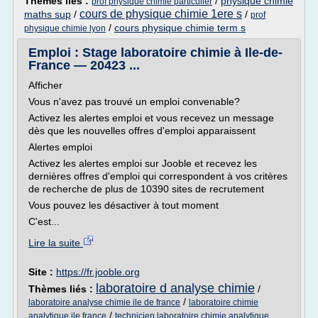
Thèmes liés :
/
physique chimie
prof physique chimie particulier
cours de physique chimie 1ere s
maths sup
/
/
prof
/
cours physique chimie term s
physique chimie lyon
Emploi : Stage laboratoire chimie à Ile-de-
France — 20423 ...
Afficher
Vous n'avez pas trouvé un emploi convenable?
Activez les alertes emploi et vous recevez un message
dès que les nouvelles offres d'emploi apparaissent
Alertes emploi
Activez les alertes emploi sur Jooble et recevez les
dernières offres d'emploi qui correspondent à vos critères
de recherche de plus de 10390 sites de recrutement
Vous pouvez les désactiver à tout moment
C'est...
Lire la suite
Site :
https://fr.jooble.org
laboratoire d analyse chimie
Thèmes liés :
/
/
laboratoire analyse chimie ile de france
laboratoire chimie
/
analytique ile france
technicien laboratoire chimie analytique