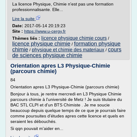
La licence Physique, Chimie n'est pas une formation
professionnalisante. Elle...
Lire la suite
Date:
2017-05-14 20:19:23
Site :
https://www.u-cergy.fr
licence physique chimie cours
Thèmes liés :
/
licence physique chimie
formation physique
/
chimie
cours
physique et chimie des materiaux
/
/
de sciences physique chimie
Orientation apres L3 Physique-Chimie
(parcours chimie)
84
Orientation apres L3 Physique-Chimie (parcours chimie)
Bonjour à tous, je rentre mercredi en L3 Physique Chimie
parcours chimie à l'université de Metz ! Je suis titulaire du
BAC STL CLPI et d'un BTS Chimiste . Je me soucie
beaucoup depuis quelque temps de ce que je pourrais faire
comme poursuites d'études apres cette licence et quels en
seraient les débouchés.
Si qqn pouvait m'aider en...