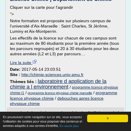
Cliquer sur la carte pour l'agrandir
">
Notre formation est proposée sur plusieurs campus de
l'université d'Aix-Marseille : Saint Charles, St Jérôme,
Luminy et Aix-Montperrin.
Les effectifs de la licence sur chacun de ces campus sont
au maximum de 80 étudiants pour la première année (tous
les parcours regroupés) et 20 à 30 étudiants pour les deux
autres années (L2 et L3) par parcours....
Lire la suite
Date:
2017-05-14 23:03:51
Site :
http://chimie-sciences.univ-amu.fr
laboratoire d application de la
Thèmes liés :
chimie a l environnement
/
programme licence physique
/
/
programme
chimie l1
programme licence physique chimie marseille
licence physique chimie
/
debouches apres licence
physique chimie
Technicien laboratoire chimie (h/f) | Emploi
En poursuivant votre navigation sur ce site, vous acceptez
Dagneux (01 ...
X
l'utilisation de cookies pour vous proposer des contenus et
services adaptés à vos centres d'intérêts.
En savoir plus
Manpower MONTLUEL INDUSTRIE BTP recherche pour