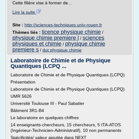
Cette filière vise à former de...
Lire la suite
Site :
http://sciences-techniques.univ-rouen.fr
licence physique chimie
Thèmes liés :
/
physique chimie premiere l
sciences
/
physiques et chimie
physique chimie
/
premiere s
/
dut physique chimie
Laboratoire de Chimie et de Physique
Quantiques (LCPQ ...
Laboratoire de Chimie et de Physique Quantiques (LCPQ)
Présentation
Laboratoire de Chimie et de Physique Quantiques (LCPQ)
UMR 5626
Université Toulouse III - Paul Sabatier
Bâtiment 3R1-B4
Le laboratoire en quelques chiffres
14 enseignants-chercheurs, 15 chercheurs, 5 ITA-ATOS
(Ingénieur-Technicien-Administratif), 10 non permanents
Spécificités/ valeur ajoutée dans NEXT