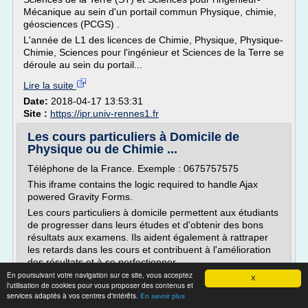
Mécanique au sein d'un portail commun Physique, chimie,
géosciences (PCGS) .
L'année de L1 des licences de Chimie, Physique, Physique-
Chimie, Sciences pour l'ingénieur et Sciences de la Terre se
déroule au sein du portail...
Lire la suite
Date:
2018-04-17 13:53:31
Site :
https://ipr.univ-rennes1.fr
Les cours particuliers à Domicile de
Physique ou de Chimie ...
Téléphone de la France. Exemple : 0675757575
This iframe contains the logic required to handle Ajax
powered Gravity Forms.
Les cours particuliers à domicile permettent aux étudiants
de progresser dans leurs études et d'obtenir des bons
résultats aux examens. Ils aident également à rattraper
les retards dans les cours et contribuent à l'amélioration
des résultats et à se perfectionner....
En poursuivant votre navigation sur ce site, vous acceptez
X
Lire la suite
l'utilisation de cookies pour vous proposer des contenus et
services adaptés à vos centres d'intérêts.
En savoir plus