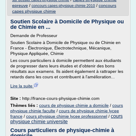
sur dossier capes physique chimie
epreuve
/
/
concours
concours capes physique chimie 2010
capes physique chimie
Soutien Scolaire à Domicile de Physique ou
de Chimie en ...
Demande de Professeur
Soutien Scolaire à Domicile de Physique ou de Chimie en
France - Électronique, Électrotechnique, Mécanique,
Physique Appliquée, Chimie
Les cours particuliers à domicile permettent aux étudiants
de progresser dans leurs études et d'obtenir des bons
résultats aux examens. Ils aident également à rattraper les
retards dans les cours et contribuent à l'amélioration...
Lire la suite
Site :
http://france-cours-physique-chimie.com
Thèmes liés :
cours de physique chimie a domicile
/
cours
physique chimie faculte
/
cours de physique chimie lycee
cours
france
/
cours physique chimie lycee professionnel
/
physique chimie universite
Cours particuliers de physique-chimie à
domicile ...