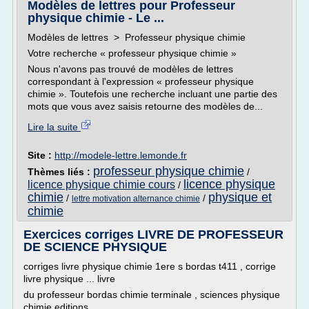
Modèles de lettres pour Professeur
physique chimie - Le ...
Modèles de lettres > Professeur physique chimie
Votre recherche « professeur physique chimie »
Nous n'avons pas trouvé de modèles de lettres
correspondant à l'expression « professeur physique
chimie ». Toutefois une recherche incluant une partie des
mots que vous avez saisis retourne des modèles de...
Lire la suite
Site :
http://modele-lettre.lemonde.fr
professeur physique chimie
Thèmes liés :
/
licence physique
licence physique chimie cours
/
chimie
physique et
/
/
lettre motivation alternance chimie
chimie
Exercices corriges LIVRE DE PROFESSEUR
DE SCIENCE PHYSIQUE
corriges livre physique chimie 1ere s bordas t411 , corrige
livre physique ... livre
du professeur bordas chimie terminale , sciences physique
chimie editions