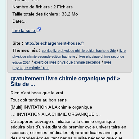
Nombre de fichiers : 2 Fichiers
Taille totale des fichiers : 33,2 Mo
Date:...
Lire la suite
Site :
http://telechargement-house.fr
Thèmes liés :
/
corrige livre physique chimie edition hachette 2de
livre
/
physique chimie seconde edition hachette
livre physique chimie seconde
/
/
exercice livre physique chimie seconde
livre
edition 2014
physique chimie 1re s
gratuitement livre chimie organique pdf »
Site de ...
Rien n'est beau que le vrai
Tout doit tendre au bon sens
[Multi] INVITATION A LA chimie organique
. .: INVITATION A LA CHIMIE ORGANIQUE :. .
Ce superbe ouvrage d'initiation à la chimie organique
séduira plus d'un étudiant du premier cycle universitaire en
sciences, sciences médicales etparamédicales ainsi que
des grandes écoles, tant par sa qualité pédagogique que