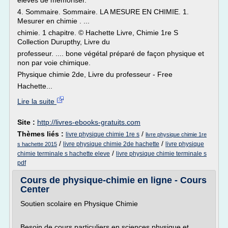
élèves de mémoriser.
4. Sommaire. Sommaire. LA MESURE EN CHIMIE. 1.
Mesurer en chimie . ...
chimie. 1 chapitre. © Hachette Livre, Chimie 1re S
Collection Durupthy, Livre du
professeur. .... bone végétal préparé de façon physique et
non par voie chimique.
Physique chimie 2de, Livre du professeur - Free
Hachette...
Lire la suite
Site :
http://livres-ebooks-gratuits.com
Thèmes liés :
/
livre physique chimie 1re s
livre physique chimie 1re
/
/
livre physique chimie 2de hachette
livre physique
s hachette 2015
/
chimie terminale s hachette eleve
livre physique chimie terminale s
pdf
Cours de physique-chimie en ligne - Cours
Center
Soutien scolaire en Physique Chimie
Besoin de cours particuliers en sciences physique et