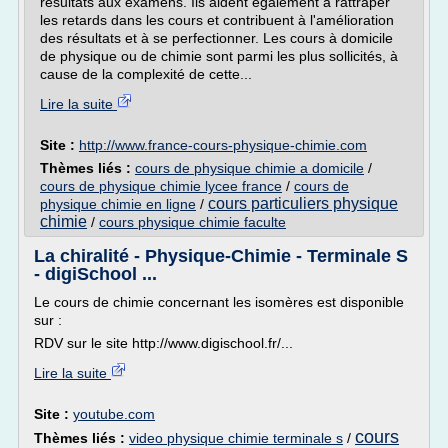
résultats aux examens. Ils aident également à rattraper
les retards dans les cours et contribuent à l'amélioration
des résultats et à se perfectionner. Les cours à domicile
de physique ou de chimie sont parmi les plus sollicités, à
cause de la complexité de cette...
Lire la suite
Site :
http://www.france-cours-physique-chimie.com
Thèmes liés :
cours de physique chimie a domicile
/
cours de physique chimie lycee france
/
cours de
cours particuliers physique
physique chimie en ligne
/
chimie
/
cours physique chimie faculte
La chiralité - Physique-Chimie - Terminale S
- digiSchool ...
Le cours de chimie concernant les isomères est disponible
sur :
RDV sur le site http://www.digischool.fr/...
Lire la suite
Site :
youtube.com
cours
Thèmes liés :
video physique chimie terminale s
/