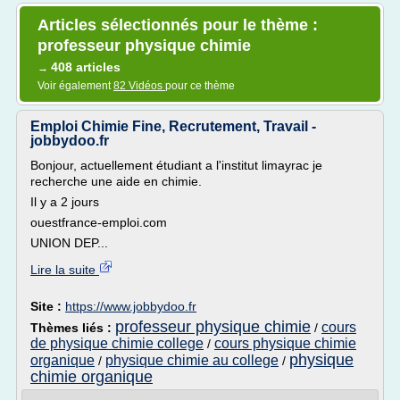
Articles sélectionnés pour le thème :
professeur physique chimie
408 articles
→
Voir également
82 Vidéos
pour ce thème
Emploi Chimie Fine, Recrutement, Travail -
jobbydoo.fr
Bonjour, actuellement étudiant a l'institut limayrac je
recherche une aide en chimie.
Il y a 2 jours
ouestfrance-emploi.com
UNION DEP...
Lire la suite
Site :
https://www.jobbydoo.fr
professeur physique chimie
cours
Thèmes liés :
/
de physique chimie college
cours physique chimie
/
physique
organique
physique chimie au college
/
/
chimie organique