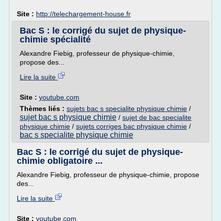
Site :
http://telechargement-house.fr
Bac S : le corrigé du sujet de physique-
chimie spécialité
Alexandre Fiebig, professeur de physique-chimie,
propose des...
Lire la suite
Site :
youtube.com
Thèmes liés :
sujets bac s specialite physique chimie
/
sujet bac s physique chimie
/
sujet de bac specialite
physique chimie
/
sujets corriges bac physique chimie
/
bac s specialite physique chimie
Bac S : le corrigé du sujet de physique-
chimie obligatoire ...
Alexandre Fiebig, professeur de physique-chimie, propose
des...
Lire la suite
Site :
youtube.com