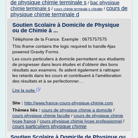
de physique chimie terminale s
bac physique
/
cours de
chimie terminale s
/
/
cours chimie terminale s chiralite
physique chimie terminale d
Soutien Scolaire à Domicile de Physique
ou de Chimie à ...
Téléphone de la France. Exemple : 0675757575
This iframe contains the logic required to handle Ajax
powered Gravity Forms.
Les cours particuliers à domicile permettent aux étudiants
de progresser dans leurs études et d'obtenir des bons
résultats aux examens. Ils aident également à rattraper
les retards dans les cours et contribuent à l'amélioration
des résultats et à se perfectionner....
Lire la suite
Site :
http://www.france-cours-physique-chimie.com
Thèmes liés :
cours de physique chimie a domicile
/
cours physique chimie faculte
/
cours de physique chimie
lycee france
/
cours physique chimie lycee professionnel
/
cours particuliers physique chimie
Soutien Scolaire à Domicile de Physique ou