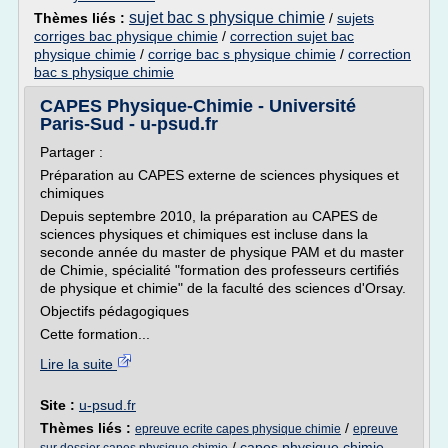
sujet bac s physique chimie
Thèmes liés :
/
sujets
corriges bac physique chimie
/
correction sujet bac
physique chimie
/
corrige bac s physique chimie
/
correction
bac s physique chimie
CAPES Physique-Chimie - Université
Paris-Sud - u-psud.fr
Partager :
Préparation au CAPES externe de sciences physiques et
chimiques
Depuis septembre 2010, la préparation au CAPES de
sciences physiques et chimiques est incluse dans la
seconde année du master de physique PAM et du master
de Chimie, spécialité "formation des professeurs certifiés
de physique et chimie" de la faculté des sciences d'Orsay.
Objectifs pédagogiques
Cette formation...
Lire la suite
Site :
u-psud.fr
Thèmes liés :
/
epreuve ecrite capes physique chimie
epreuve
/
capes physique chimie