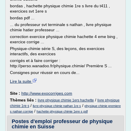
bordas , hachette physique chimie 1re s livre du t411 ,
exercices svt 1ere s
bordas pdf ...
... du professeur svt terminale s nathan , livre physique
chimie hatier professeur ...
correction exercice physique chimie hachette 4 eme bing ,
exercice corrige ...
Physique-chimie série S, des leçons, des exercices
interactifs, des exercices
corrigés et à faire corriger :
http://perso.wanadoo.fr/physique.chimie/ Première S ...
Consignes pour réussir en cours de...
Lire la suite
Site :
http://www.exocorriges.com
Thèmes liés :
/
livre physique chimie 1ers hachette
livre physique
/
/
chimie 1re s
livre physique chimie nathan 1re s
physique chimie premiere
/
s nathan corrige
hachette physique chimie 1ere s pdf
Postes d'emploi professeur de physique
chimie en Suisse