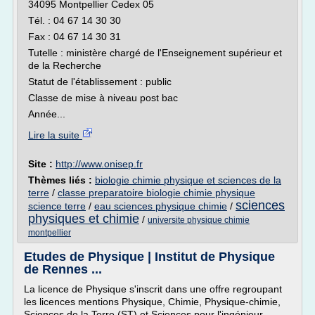
34095 Montpellier Cedex 05
Tél. : 04 67 14 30 30
Fax : 04 67 14 30 31
Tutelle : ministère chargé de l'Enseignement supérieur et
de la Recherche
Statut de l'établissement : public
Classe de mise à niveau post bac
Année...
Lire la suite
Site :
http://www.onisep.fr
Thèmes liés :
biologie chimie physique et sciences de la
terre
/
classe preparatoire biologie chimie physique
sciences
science terre
/
eau sciences physique chimie
/
physiques et chimie
/
universite physique chimie
montpellier
Etudes de Physique | Institut de Physique
de Rennes ...
La licence de Physique s'inscrit dans une offre regroupant
les licences mentions Physique, Chimie, Physique-chimie,
Sciences de la Terre (ST) et Sciences pour l'ingénieur-