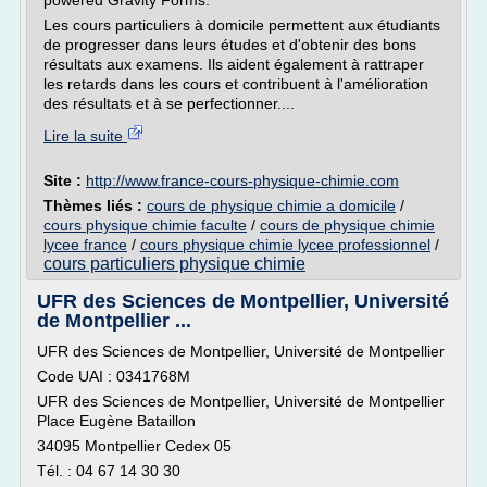
powered Gravity Forms.
Les cours particuliers à domicile permettent aux étudiants
de progresser dans leurs études et d'obtenir des bons
résultats aux examens. Ils aident également à rattraper
les retards dans les cours et contribuent à l'amélioration
des résultats et à se perfectionner....
Lire la suite
Site :
http://www.france-cours-physique-chimie.com
Thèmes liés :
cours de physique chimie a domicile
/
cours physique chimie faculte
/
cours de physique chimie
lycee france
/
cours physique chimie lycee professionnel
/
cours particuliers physique chimie
UFR des Sciences de Montpellier, Université
de Montpellier ...
UFR des Sciences de Montpellier, Université de Montpellier
Code UAI : 0341768M
UFR des Sciences de Montpellier, Université de Montpellier
Place Eugène Bataillon
34095 Montpellier Cedex 05
Tél. : 04 67 14 30 30