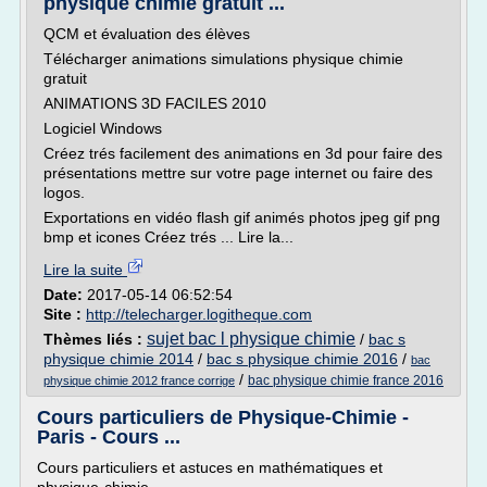
physique chimie gratuit ...
QCM et évaluation des élèves
Télécharger animations simulations physique chimie
gratuit
ANIMATIONS 3D FACILES 2010
Logiciel Windows
Créez trés facilement des animations en 3d pour faire des
présentations mettre sur votre page internet ou faire des
logos.
Exportations en vidéo flash gif animés photos jpeg gif png
bmp et icones Créez trés ... Lire la...
Lire la suite
Date:
2017-05-14 06:52:54
Site :
http://telecharger.logitheque.com
sujet bac l physique chimie
Thèmes liés :
/
bac s
physique chimie 2014
/
bac s physique chimie 2016
/
bac
/
bac physique chimie france 2016
physique chimie 2012 france corrige
Cours particuliers de Physique-Chimie -
Paris - Cours ...
Cours particuliers et astuces en mathématiques et