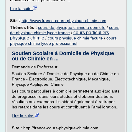
Lire la suite
Site :
http://www.france-cours-physique-chimie.com
Thèmes liés :
cours de physique chimie a domicile
/
cours
cours particuliers
de physique chimie lycee france
/
physique chimie
/
cours physique chimie faculte
/
cours
physique chimie lycee professionnel
Soutien Scolaire à Domicile de Physique
ou de Chimie en ...
Demande de Professeur
Soutien Scolaire à Domicile de Physique ou de Chimie en
France - Électronique, Électrotechnique, Mécanique,
Physique Appliquée, Chimie
Les cours particuliers à domicile permettent aux étudiants
de progresser dans leurs études et d'obtenir des bons
résultats aux examens. Ils aident également à rattraper
les retards dans les cours et contribuent à l'amélioration...
Lire la suite
Site :
http://france-cours-physique-chimie.com