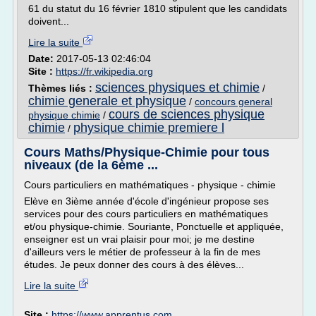
61 du statut du 16 février 1810 stipulent que les candidats
doivent...
Lire la suite
Date:
2017-05-13 02:46:04
Site :
https://fr.wikipedia.org
sciences physiques et chimie
Thèmes liés :
/
chimie generale et physique
/
concours general
cours de sciences physique
physique chimie
/
chimie
physique chimie premiere l
/
Cours Maths/Physique-Chimie pour tous
niveaux (de la 6ème ...
Cours particuliers en mathématiques - physique - chimie
Elève en 3ième année d'école d'ingénieur propose ses
services pour des cours particuliers en mathématiques
et/ou physique-chimie. Souriante, Ponctuelle et appliquée,
enseigner est un vrai plaisir pour moi; je me destine
d'ailleurs vers le métier de professeur à la fin de mes
études. Je peux donner des cours à des élèves...
Lire la suite
Site :
https://www.apprentus.com