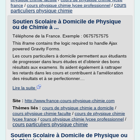
cours
france
/
cours physique chimie lycee professionnel
/
particuliers physique chimie
Soutien Scolaire à Domicile de Physique
ou de Chimie à ...
Téléphone de la France. Exemple : 0675757575
This iframe contains the logic required to handle Ajax
powered Gravity Forms.
Les cours particuliers à domicile permettent aux étudiants
de progresser dans leurs études et d'obtenir des bons
résultats aux examens. Ils aident également à rattraper
les retards dans les cours et contribuent à l'amélioration
des résultats et à se perfectionner....
Lire la suite
Site :
http://www.france-cours-physique-chimie.com
Thèmes liés :
cours de physique chimie a domicile
/
cours physique chimie faculte
/
cours de physique chimie
lycee france
/
cours physique chimie lycee professionnel
/
cours particuliers physique chimie
Soutien Scolaire à Domicile de Physique ou