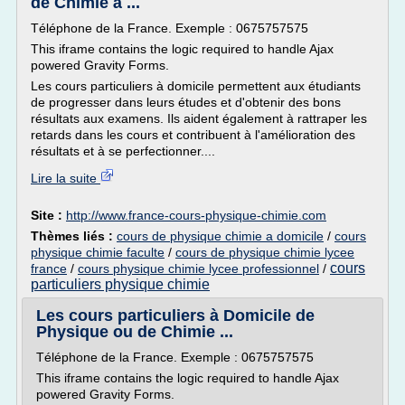
de Chimie à ...
Téléphone de la France. Exemple : 0675757575
This iframe contains the logic required to handle Ajax
powered Gravity Forms.
Les cours particuliers à domicile permettent aux étudiants
de progresser dans leurs études et d'obtenir des bons
résultats aux examens. Ils aident également à rattraper les
retards dans les cours et contribuent à l'amélioration des
résultats et à se perfectionner....
Lire la suite
Site :
http://www.france-cours-physique-chimie.com
Thèmes liés :
cours de physique chimie a domicile
/
cours
physique chimie faculte
/
cours de physique chimie lycee
cours
france
/
cours physique chimie lycee professionnel
/
particuliers physique chimie
Les cours particuliers à Domicile de
Physique ou de Chimie ...
Téléphone de la France. Exemple : 0675757575
This iframe contains the logic required to handle Ajax
powered Gravity Forms.