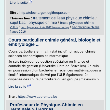
Lire la suite
Site :
http://telecharger.logitheque.com
traitement de l'eau physique chimie
Thèmes liés :
/
sujet bac l physique chimie
/
bac s physique chimie
2016
/
/
bac physique chimie
bac physique chimie 2012 france corrige
france 2016
Cours particulier chimie général, biologie et
embryologie ...
Cours particuliers en math (stat inclut), physique, chimie,
sciences économiques et informatique
Je suis ingénieur de gestion spécialisé en finance et
contrôle de gestion (Université Libre de Bruxelles). Je suis
en possession d'un bachelier en sciences mathématiques à
finalité informatique délivré par l'ULB également. Je
dispense des cours particuliers ou en groupe (maximum 5...
Lire la suite
Site :
https://www.apprentus.be
Professeur de Physique-Chimie en
Terminale S | Bordas ...