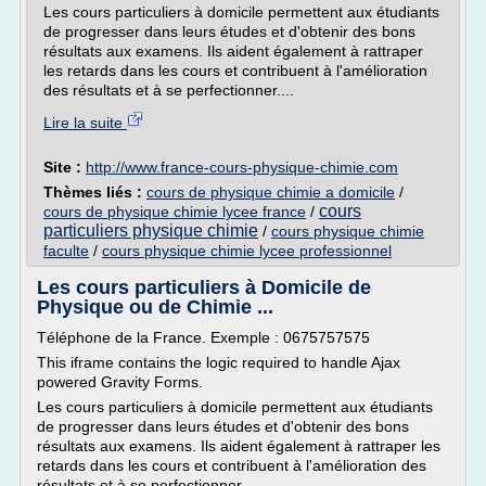
Les cours particuliers à domicile permettent aux étudiants
de progresser dans leurs études et d'obtenir des bons
résultats aux examens. Ils aident également à rattraper
les retards dans les cours et contribuent à l'amélioration
des résultats et à se perfectionner....
Lire la suite
Site :
http://www.france-cours-physique-chimie.com
Thèmes liés :
cours de physique chimie a domicile
/
cours
cours de physique chimie lycee france
/
particuliers physique chimie
/
cours physique chimie
faculte
/
cours physique chimie lycee professionnel
Les cours particuliers à Domicile de
Physique ou de Chimie ...
Téléphone de la France. Exemple : 0675757575
This iframe contains the logic required to handle Ajax
powered Gravity Forms.
Les cours particuliers à domicile permettent aux étudiants
de progresser dans leurs études et d'obtenir des bons
résultats aux examens. Ils aident également à rattraper les
retards dans les cours et contribuent à l'amélioration des
résultats et à se perfectionner....