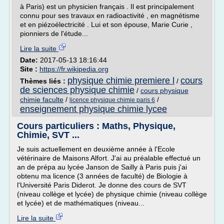
à Paris) est un physicien français . Il est principalement
connu pour ses travaux en radioactivité , en magnétisme
et en piézoélectricité . Lui et son épouse, Marie Curie ,
pionniers de l'étude...
Lire la suite
Date:
2017-05-13 18:16:44
Site :
https://fr.wikipedia.org
physique chimie premiere l
cours
Thèmes liés :
/
de sciences physique chimie
/
cours physique
chimie faculte
/
/
licence physique chimie paris 6
enseignement physique chimie lycee
Cours particuliers : Maths, Physique,
Chimie, SVT ...
Je suis actuellement en deuxième année à l'Ecole
vétérinaire de Maisons Alfort. J'ai au préalable effectué un
an de prépa au lycée Janson de Sailly à Paris puis j'ai
obtenu ma licence (3 années de faculté) de Biologie à
l'Université Paris Diderot. Je donne des cours de SVT
(niveau collège et lycée) de physique chimie (niveau collège
et lycée) et de mathématiques (niveau...
Lire la suite