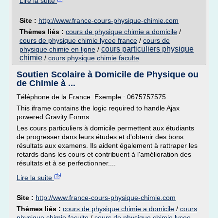
Lire la suite
Site :
http://www.france-cours-physique-chimie.com
Thèmes liés :
cours de physique chimie a domicile
/
cours de physique chimie lycee france
/
cours de
cours particuliers physique
physique chimie en ligne
/
chimie
/
cours physique chimie faculte
Soutien Scolaire à Domicile de Physique ou
de Chimie à ...
Téléphone de la France. Exemple : 0675757575
This iframe contains the logic required to handle Ajax
powered Gravity Forms.
Les cours particuliers à domicile permettent aux étudiants
de progresser dans leurs études et d'obtenir des bons
résultats aux examens. Ils aident également à rattraper les
retards dans les cours et contribuent à l'amélioration des
résultats et à se perfectionner....
Lire la suite
Site :
http://www.france-cours-physique-chimie.com
Thèmes liés :
cours de physique chimie a domicile
/
cours
physique chimie faculte
/
cours de physique chimie lycee