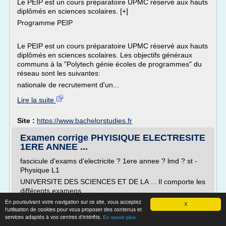
Le PEIP est un cours préparatoire UPMC réservé aux hauts
diplômés en sciences scolaires. [+]
Programme PEIP
Le PEIP est un cours préparatoire UPMC réservé aux hauts
diplômés en sciences scolaires. Les objectifs généraux
communs à la "Polytech génie écoles de programmes" du
réseau sont les suivantes:
nationale de recrutement d'un...
Lire la suite
Site :
https://www.bachelorstudies.fr
Examen corrige PHYISIQUE ELECTRESITE
1ERE ANNEE ...
fascicule d'exams d'electricite ? 1ere annee ? lmd ? st -
Physique L1
UNIVERSITE DES SCIENCES ET DE LA ... Il comporte les
différents examens
En poursuivant votre navigation sur ce site, vous acceptez
élaborés par cette équipe entre 2007 et 2014 avec ...
X
l'utilisation de cookies pour vous proposer des contenus et
L'esprit de ce fascicule est
services adaptés à vos centres d'intérêts.
En savoir plus
d'aider les étudiants de première année à apprendre .....