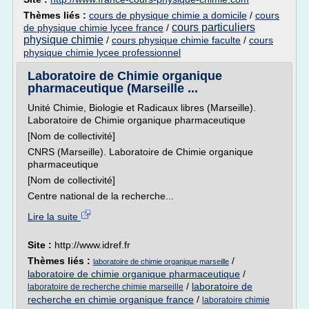
Thèmes liés :
cours de physique chimie a domicile
/
cours
cours particuliers
de physique chimie lycee france
/
physique chimie
/
cours physique chimie faculte
/
cours
physique chimie lycee professionnel
Laboratoire de Chimie organique
pharmaceutique (Marseille ...
Unité Chimie, Biologie et Radicaux libres (Marseille).
Laboratoire de Chimie organique pharmaceutique
[Nom de collectivité]
CNRS (Marseille). Laboratoire de Chimie organique
pharmaceutique
[Nom de collectivité]
Centre national de la recherche...
Lire la suite
Site :
http://www.idref.fr
Thèmes liés :
/
laboratoire de chimie organique marseille
laboratoire de chimie organique pharmaceutique
/
/
laboratoire de
laboratoire de recherche chimie marseille
recherche en chimie organique france
/
laboratoire chimie