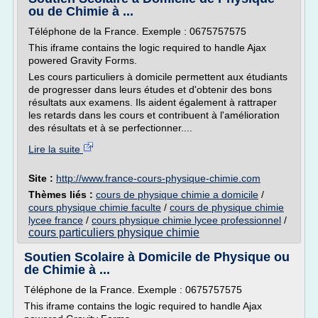
ou de Chimie à ...
Téléphone de la France. Exemple : 0675757575
This iframe contains the logic required to handle Ajax
powered Gravity Forms.
Les cours particuliers à domicile permettent aux étudiants
de progresser dans leurs études et d'obtenir des bons
résultats aux examens. Ils aident également à rattraper
les retards dans les cours et contribuent à l'amélioration
des résultats et à se perfectionner....
Lire la suite
Site :
http://www.france-cours-physique-chimie.com
Thèmes liés :
cours de physique chimie a domicile
/
cours physique chimie faculte
/
cours de physique chimie
lycee france
/
cours physique chimie lycee professionnel
/
cours particuliers physique chimie
Soutien Scolaire à Domicile de Physique ou
de Chimie à ...
Téléphone de la France. Exemple : 0675757575
This iframe contains the logic required to handle Ajax