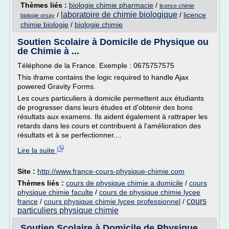
Thèmes liés :
biologie chimie pharmacie
/
licence chimie
laboratoire de chimie biologique
/
/
licence
biologie orsay
chimie biologie
/
biologie chimie
Soutien Scolaire à Domicile de Physique ou
de Chimie à ...
Téléphone de la France. Exemple : 0675757575
This iframe contains the logic required to handle Ajax
powered Gravity Forms.
Les cours particuliers à domicile permettent aux étudiants
de progresser dans leurs études et d'obtenir des bons
résultats aux examens. Ils aident également à rattraper les
retards dans les cours et contribuent à l'amélioration des
résultats et à se perfectionner....
Lire la suite
Site :
http://www.france-cours-physique-chimie.com
Thèmes liés :
cours de physique chimie a domicile
/
cours
physique chimie faculte
/
cours de physique chimie lycee
cours
france
/
cours physique chimie lycee professionnel
/
particuliers physique chimie
Soutien Scolaire à Domicile de Physique