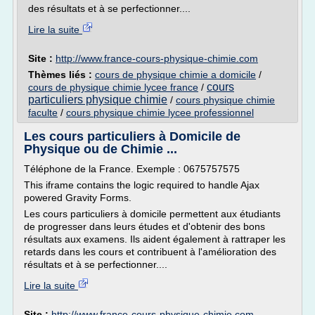
des résultats et à se perfectionner....
Lire la suite
Site :
http://www.france-cours-physique-chimie.com
Thèmes liés :
cours de physique chimie a domicile
/
cours
cours de physique chimie lycee france
/
particuliers physique chimie
/
cours physique chimie
faculte
/
cours physique chimie lycee professionnel
Les cours particuliers à Domicile de
Physique ou de Chimie ...
Téléphone de la France. Exemple : 0675757575
This iframe contains the logic required to handle Ajax
powered Gravity Forms.
Les cours particuliers à domicile permettent aux étudiants
de progresser dans leurs études et d'obtenir des bons
résultats aux examens. Ils aident également à rattraper les
retards dans les cours et contribuent à l'amélioration des
résultats et à se perfectionner....
Lire la suite
Site :
http://www.france-cours-physique-chimie.com