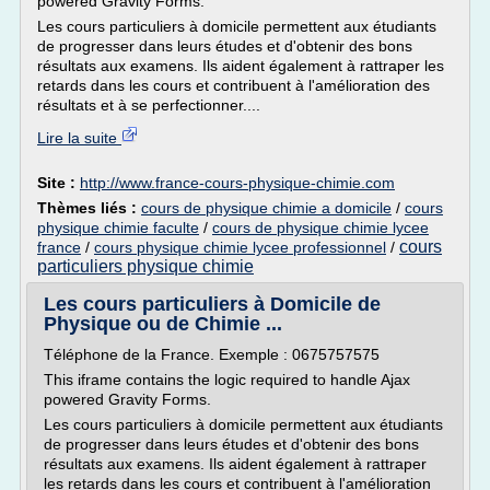
powered Gravity Forms.
Les cours particuliers à domicile permettent aux étudiants
de progresser dans leurs études et d'obtenir des bons
résultats aux examens. Ils aident également à rattraper les
retards dans les cours et contribuent à l'amélioration des
résultats et à se perfectionner....
Lire la suite
Site :
http://www.france-cours-physique-chimie.com
Thèmes liés :
cours de physique chimie a domicile
/
cours
physique chimie faculte
/
cours de physique chimie lycee
cours
france
/
cours physique chimie lycee professionnel
/
particuliers physique chimie
Les cours particuliers à Domicile de
Physique ou de Chimie ...
Téléphone de la France. Exemple : 0675757575
This iframe contains the logic required to handle Ajax
powered Gravity Forms.
Les cours particuliers à domicile permettent aux étudiants
de progresser dans leurs études et d'obtenir des bons
résultats aux examens. Ils aident également à rattraper
les retards dans les cours et contribuent à l'amélioration