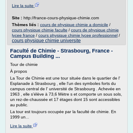
Lire la suite
Site :
http://france-cours-physique-chimie.com
Thèmes liés :
cours de physique chimie a domicile
/
cours physique chimie faculte
/
cours de physique chimie
lycee france
/
cours physique chimie lycee professionnel
/
cours physique chimie universite
Faculté de Chimie - Strasbourg, France -
Campus Building ...
Tour de chimie
À propos
La Tour de Chimie est une tour située dans le quartier de l'
Esplanade à Strasbourg , elle l'un des symboles forts du
campus central de l' université de Strasbourg . Achevée en
1963 , elle s'élève à 73,6 Mètre s et comporte un sous sols,
un rez-de-chaussée et 17 étages dont 15 sont accessibles
au public.
La tour est toujours occupée par la faculté de chimie. En
1999 un...
Lire la suite