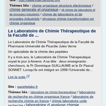
Site :
http://www.intercariforef.org
Thèmes liés :
chimie organique structure electronique
/
chimie generale et organique
/
stl chimie de laboratoire et
/
chimie de laboratoire et de
de procedes industriels
procedes industriels
/
physique chimie transformation en
chimie organique
Le Laboratoire de Chimie Thérapeutique de
la Faculté de ...
Le Laboratoire de Chimie Thérapeutique de la Faculté de
Pharmacie-Université de Picardie Jules Verne
Un spécialiste de la chimie des peptides
Il y a trois ans, le Laboratoire de Chimie Thérapeutique
voyait le jour à Amiens. A sa tête : deux enseignants-
chercheurs, le Pr Dominique GUILLAUME et le Dr Pascal
SONNET. Lorsqu'ils ont intégré en 1998 l'Université de...
Lire la suite
Site :
gazettelabo.fr
Thèmes liés :
/
laboratoire
laboratoire de chimie therapeutique
de recherche en chimie organique france
/
laboratoire de
recherche chimie en france
/
chimie laboratoire unite
laboratoire d analyse chimie
recherche
/