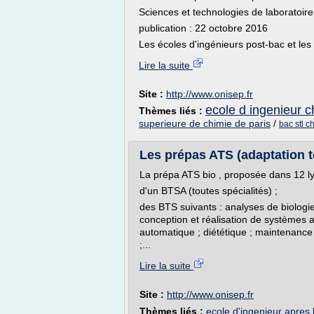
Sciences et technologies de laboratoire
publication : 22 octobre 2016
Les écoles d'ingénieurs post-bac et les
Lire la suite
Site :
http://www.onisep.fr
ecole d ingenieur c
Thèmes liés :
superieure de chimie de paris
/
bac stl c
Les prépas ATS (adaptation t
La prépa ATS bio , proposée dans 12 lyc
d'un BTSA (toutes spécialités) ;
des BTS suivants : analyses de biologie
conception et réalisation de systèmes au
automatique ; diététique ; maintenance 
;...
Lire la suite
Site :
http://www.onisep.fr
Thèmes liés :
ecole d'ingenieur apres 