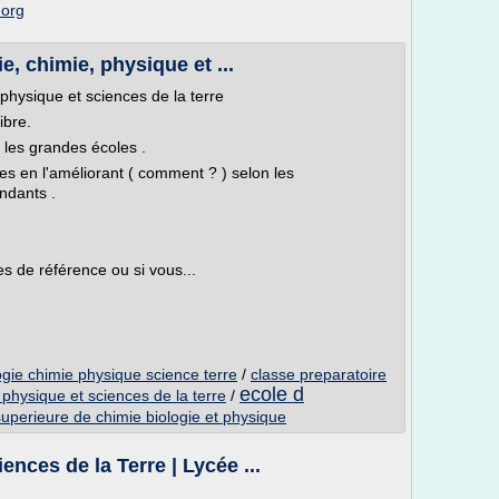
.org
e, chimie, physique et ...
 physique et sciences de la terre
ibre.
 les grandes écoles .
s en l'améliorant ( comment ? ) selon les
ndants .
es de référence ou si vous...
ogie chimie physique science terre
/
classe preparatoire
ecole d
 physique et sciences de la terre
/
superieure de chimie biologie et physique
nces de la Terre | Lycée ...