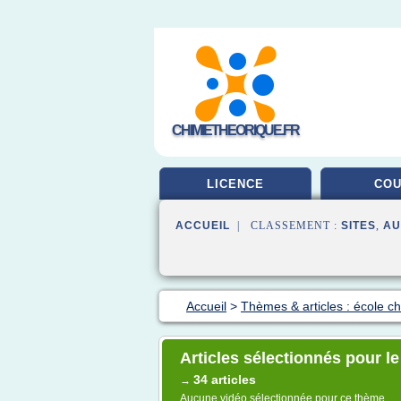
CHIMIETHEORIQUE.FR
LICENCE
CO
ACCUEIL
| CLASSEMENT :
SITES
,
AU
Accueil
>
Thèmes & articles : école c
Articles sélectionnés pour le
34 articles
→
Aucune vidéo sélectionnée pour ce thème