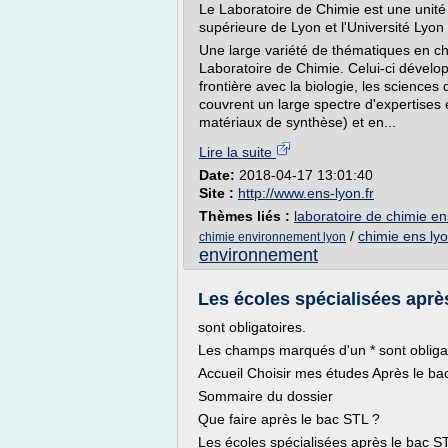
Le Laboratoire de Chimie est une unité 
supérieure de Lyon et l'Université Lyon
Une large variété de thématiques en ch
Laboratoire de Chimie. Celui-ci dévelop
frontière avec la biologie, les science
couvrent un large spectre d'expertises
matériaux de synthèse) et en...
Lire la suite
Date:
2018-04-17 13:01:40
Site :
http://www.ens-lyon.fr
Thèmes liés :
laboratoire de chimie en
/
chimie ens ly
chimie environnement lyon
environnement
Les écoles spécialisées aprè
sont obligatoires.
Les champs marqués d'un * sont obligat
Accueil Choisir mes études Après le bac
Sommaire du dossier
Que faire après le bac STL ?
Les écoles spécialisées après le bac S