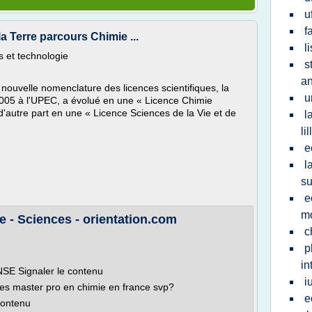
u
f
la Terre parcours Chimie ...
l
 et technologie
s
an
 nouvelle nomenclature des licences scientifiques, la
u
2005 à l'UPEC, a évolué en une « Licence Chimie
'autre part en une « Licence Sciences de la Vie et de
l
lil
e
l
su
e
mo
e - Sciences - orientation.com
c
p
in
SE Signaler le contenu
i
les master pro en chimie en france svp?
e
contenu