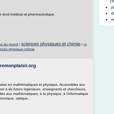
ch
p
d
ité droit médical et pharmaceutique
e
sciences physiques et chimie
es du vivant
/
/
ufr
ences physique chimie
eremonplaisir.org
isées en mathématiques et physique. Accessibles aux
ent à de futurs ingénieurs, enseignants et chercheurs,
iés aux mathématiques, à la physique, à l'informatique
ctronique, optique,...