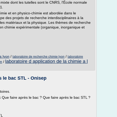
mixte dont les tutelles sont le CNRS, l'École normale
 1.
imie et en physico-chimie est abordée dans le
pe des projets de recherche interdisciplinaires à la
s des matériaux et la physique. Les thèmes de recherche
 en chimie expérimentale (organique, inorganique et
s lyon
/
/
laboratoire de recherche chimie lyon
laboratoire
laboratoire d application de la chimie a l
on
/
s le bac STL - Onisep
oires.
 Que faire après le bac ? Que faire après le bac STL ?
TL