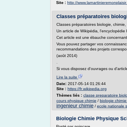
Site :
http://www.lamartinieremonplaisir
Classes préparatoires biologi
Classes préparatoires biologie, chimie,
Un article de Wikipédia, l'encyclopédie l
Cet article est une ébauche concernant
Vous pouvez partager vos connaissance
recommandations des projets correspo
(août 2014)
.
Si vous disposez d'ouvrages ou d'articl
Lire la suite
Date:
2017-05-14 01:26:44
Site :
https://fr.wikipedia.org
Thèmes liés :
classe preparatoire biol
cours physique chimie
/
biologie chimie
ingenieur chimie
/
ecole nationale 
Biologie Chimie Physique Scie
Posté par poincare