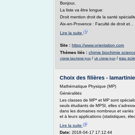
Bonjour,
La liste va être longue:
Droit mention droit de la santé spécial
Aix-en-Provence : Faculté de droit et...
Lire la suite
Site :
https://www.orientation.com
Thèmes liés :
chimie biochimie scienc
/
/
eau sci
chimie biochimie lyon
ufr chimie lyon
Choix des filières - lamartini
Mathématique Physique (MP)
Généralités
Les classes de MP* et MP sont spécial
seuls étudiants de MPSI, elles s'adress
dans les domaines nombreux et variés l
et à leurs applications (statistiques, éle
Lire la suite
Date:
2018-04-17 17:12:44