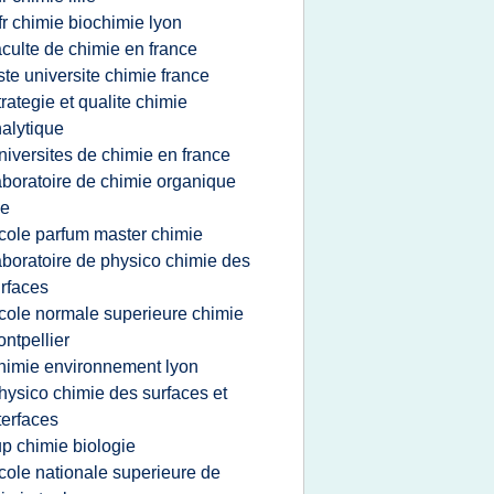
fr chimie biochimie lyon
aculte de chimie en france
iste universite chimie france
trategie et qualite chimie
alytique
niversites de chimie en france
aboratoire de chimie organique
le
cole parfum master chimie
aboratoire de physico chimie des
rfaces
cole normale superieure chimie
ntpellier
himie environnement lyon
hysico chimie des surfaces et
terfaces
up chimie biologie
cole nationale superieure de