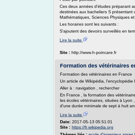
Ces deux années d'études préparant au
destinées aux bacheliers S présentant 
Mathématiques, Sciences Physiques et S
Les horaires sont les suivants :
S'ajoutent des devoirs surveillés en temp
Lire la suite
Site :
http://www.h-poincare.fr
Formation des vétérinaires 
Formation des vétérinaires en France
Un article de Wikipédia, l'encyclopédie l
Aller à : navigation , rechercher
En France , la formation des vétérinair
les écoles vétérinaires, situées à Lyon 
d'une durée minimale de sept à huit ans
Lire la suite
Date:
2017-05-13 05:51:01
Site :
https://fr.wikipedia.org
Thèmes liés :
ecole d'ingenieur apres 