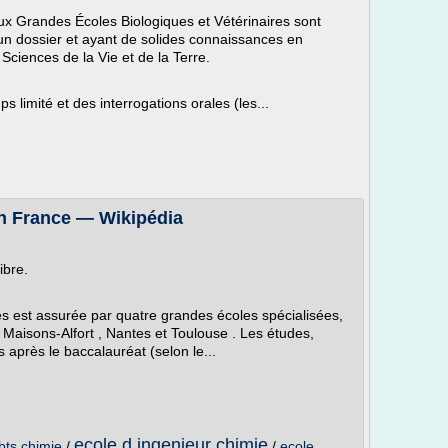
x Grandes Écoles Biologiques et Vétérinaires sont
un dossier et ayant de solides connaissances en
ciences de la Vie et de la Terre.
s limité et des interrogations orales (les...
en France — Wikipédia
ibre.
es est assurée par quatre grandes écoles spécialisées,
, Maisons-Alfort , Nantes et Toulouse . Les études,
 après le baccalauréat (selon le...
ecole d ingenieur chimie
bts chimie
/
/
ecole