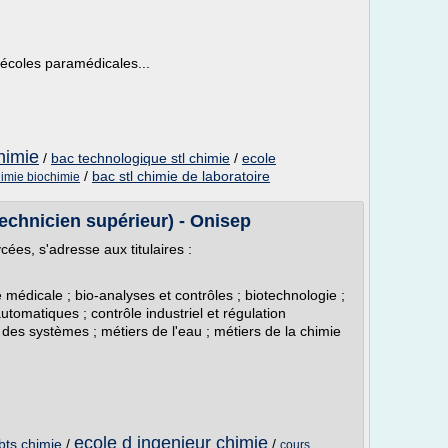
 écoles paramédicales...
himie
/
bac technologique stl chimie
/
ecole
/
bac stl chimie de laboratoire
himie biochimie
echnicien supérieur) - Onisep
ées, s'adresse aux titulaires :
 médicale ; bio-analyses et contrôles ; biotechnologie ;
tomatiques ; contrôle industriel et régulation
des systèmes ; métiers de l'eau ; métiers de la chimie
ecole d ingenieur chimie
bts chimie
/
/
cours