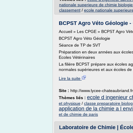
nationale superieure de chimie biologie
classement
/
ecole nationale superieur
BCPST Agro Véto Géologie -
Accueil » Les CPGE » BCPST Agro Vét
BCPST Agro Véto Géologie
Séance de TP de SVT
Préparation en deux années aux écoles
Ecoles Vétérinaires
La filière BCPST prépare aux écoles ag
normales supérieures et aux écoles de 
Lire la suite
Site :
http://www.lycee-chateaubriand.fr
ecole d ingenieur c
Thèmes liés :
et physique
/
classe preparatoire biolog
application de la chimie a l en
et de chimie de paris
Laboratoire de Chimie | Écol