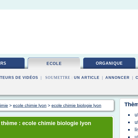
URS
ORGANIQUE
ECOLE
TEURS DE VIDÉOS
| SOUMETTRE :
UN ARTICLE
|
ANNONCER
|
Thèm
himie
>
ecole chimie lyon
>
ecole chimie biologie lyon
u
u
 thème : ecole chimie biologie lyon
l
u