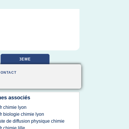
3EME
CONTACT
es associés
fr chimie lyon
fr biologie chimie lyon
iste de diffusion physique chimie
fr chimie lille