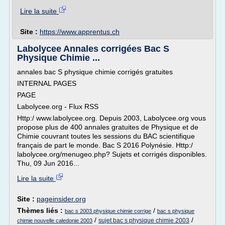
Lire la suite
Site :
https://www.apprentus.ch
Labolycee Annales corrigées Bac S
Physique Chimie ...
annales bac S physique chimie corrigés gratuites
INTERNAL PAGES
PAGE
Labolycee.org - Flux RSS
Http:/ www.labolycee.org. Depuis 2003, Labolycee.org vous
propose plus de 400 annales gratuites de Physique et de
Chimie couvrant toutes les sessions du BAC scientifique
français de part le monde. Bac S 2016 Polynésie. Http:/
labolycee.org/menugeo.php? Sujets et corrigés disponibles.
Thu, 09 Jun 2016...
Lire la suite
Site :
pageinsider.org
Thèmes liés :
/
bac s 2003 physique chimie corrige
bac s physique
/
/
sujet bac s physique chimie 2003
chimie nouvelle caledonie 2003