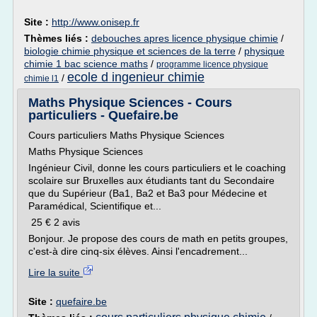
Site :
http://www.onisep.fr
Thèmes liés :
debouches apres licence physique chimie
/
biologie chimie physique et sciences de la terre
/
physique
chimie 1 bac science maths
/
programme licence physique
ecole d ingenieur chimie
/
chimie l1
Maths Physique Sciences - Cours
particuliers - Quefaire.be
Cours particuliers Maths Physique Sciences
Maths Physique Sciences
Ingénieur Civil, donne les cours particuliers et le coaching
scolaire sur Bruxelles aux étudiants tant du Secondaire
que du Supérieur (Ba1, Ba2 et Ba3 pour Médecine et
Paramédical, Scientifique et...
25 € 2 avis
Bonjour. Je propose des cours de math en petits groupes,
c'est-à dire cinq-six élèves. Ainsi l'encadrement...
Lire la suite
Site :
quefaire.be