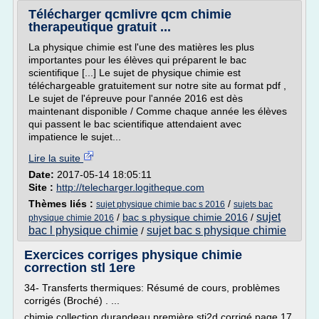
Télécharger qcmlivre qcm chimie
therapeutique gratuit ...
La physique chimie est l'une des matières les plus
importantes pour les élèves qui préparent le bac
scientifique [...] Le sujet de physique chimie est
téléchargeable gratuitement sur notre site au format pdf ,
Le sujet de l'épreuve pour l'année 2016 est dès
maintenant disponible / Comme chaque année les élèves
qui passent le bac scientifique attendaient avec
impatience le sujet...
Lire la suite
Date:
2017-05-14 18:05:11
Site :
http://telecharger.logitheque.com
Thèmes liés :
/
sujet physique chimie bac s 2016
sujets bac
sujet
/
bac s physique chimie 2016
/
physique chimie 2016
bac l physique chimie
sujet bac s physique chimie
/
Exercices corriges physique chimie
correction stl 1ere
34- Transferts thermiques: Résumé de cours, problèmes
corrigés (Broché) . ...
chimie collection durandeau première sti2d corrigé page 17