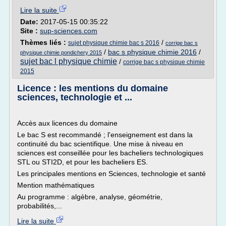
Lire la suite
Date:
2017-05-15 00:35:22
Site :
sup-sciences.com
Thèmes liés :
/
sujet physique chimie bac s 2016
corrige bac s
/
bac s physique chimie 2016
/
physique chimie pondichery 2015
sujet bac l physique chimie
/
corrige bac s physique chimie
2015
Licence : les mentions du domaine
sciences, technologie et ...
Accès aux licences du domaine
Le bac S est recommandé ; l'enseignement est dans la
continuité du bac scientifique. Une mise à niveau en
sciences est conseillée pour les bacheliers technologiques
STL ou STI2D, et pour les bacheliers ES.
Les principales mentions en Sciences, technologie et santé
Mention mathématiques
Au programme : algèbre, analyse, géométrie,
probabilités,...
Lire la suite