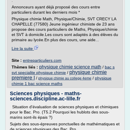
.
Annonceurs ayant dèjà proposé des cours entre
particuliers durant les derniers mois *
Physique chimie Math, Physique/Chimie, SVT CRECY LA
CHAPELLE (77580) Jeune ingénieur chimiste de 23 ans
propose des cours particuliers de Maths, Physique/chimie
et SVT à domicile.Les cours sont adaptés à des élèves du
primaire au lycée.En plus des cours, une aide...
Lire la suite
Site :
entreparticuliers.com
physique chimie science math
Thèmes liés :
/
bac s
physique chimie
svt specialite physique chimie
/
premiere l
/
/
physique
physique chimie au college 4eme
chimie 1 bac science maths
Sciences physiques - maths-
sciences.discipline.ac-lille.fr
Situation d'évaluation de sciences physiques et chimiques
pour le Bac. Pro. (T5.2 Pourquoi les hublots des sous-
marins sont-ils épais ?)
Sujets des sous-épreuves ponctuelles de mathématiques et
de sciences physiques des Bac. Pro.