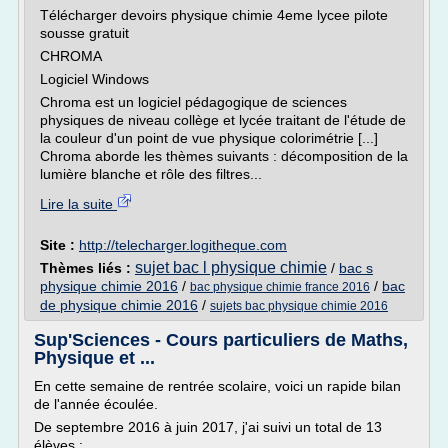
Télécharger devoirs physique chimie 4eme lycee pilote
sousse gratuit
CHROMA
Logiciel Windows
Chroma est un logiciel pédagogique de sciences
physiques de niveau collège et lycée traitant de l'étude de
la couleur d'un point de vue physique colorimétrie [...]
Chroma aborde les thèmes suivants : décomposition de la
lumière blanche et rôle des filtres...
Lire la suite
Site :
http://telecharger.logitheque.com
sujet bac l physique chimie
Thèmes liés :
/
bac s
physique chimie 2016
/
/
bac
bac physique chimie france 2016
de physique chimie 2016
/
sujets bac physique chimie 2016
Sup'Sciences - Cours particuliers de Maths,
Physique et ...
En cette semaine de rentrée scolaire, voici un rapide bilan
de l'année écoulée.
De septembre 2016 à juin 2017, j'ai suivi un total de 13
élèves :