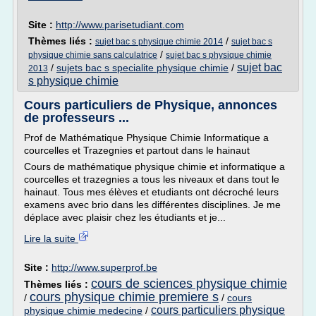
Site :
http://www.parisetudiant.com
Thèmes liés :
/
sujet bac s physique chimie 2014
sujet bac s
/
physique chimie sans calculatrice
sujet bac s physique chimie
sujet bac
/
sujets bac s specialite physique chimie
/
2013
s physique chimie
Cours particuliers de Physique, annonces
de professeurs ...
Prof de Mathématique Physique Chimie Informatique a
courcelles et Trazegnies et partout dans le hainaut
Cours de mathématique physique chimie et informatique a
courcelles et trazegnies a tous les niveaux et dans tout le
hainaut. Tous mes élèves et etudiants ont décroché leurs
examens avec brio dans les différentes disciplines. Je me
déplace avec plaisir chez les étudiants et je...
Lire la suite
Site :
http://www.superprof.be
cours de sciences physique chimie
Thèmes liés :
cours physique chimie premiere s
/
/
cours
cours particuliers physique
physique chimie medecine
/