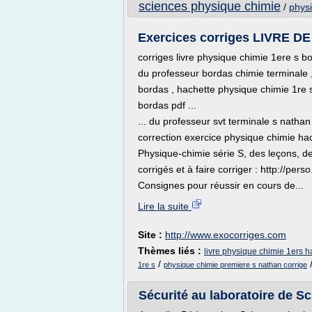
sciences physique chimie
/
phys
Exercices corriges LIVRE
corriges livre physique chimie 1ere s bor
du professeur bordas chimie terminale 
bordas , hachette physique chimie 1re s 
bordas pdf ...
... du professeur svt terminale s nathan 
correction exercice physique chimie hac
Physique-chimie série S, des leçons, de
corrigés et à faire corriger : http://per
Consignes pour réussir en cours de...
Lire la suite
Site :
http://www.exocorriges.com
Thèmes liés :
livre physique chimie 1ers h
/
1re s
physique chimie premiere s nathan corrige
Sécurité au laboratoire de Sc