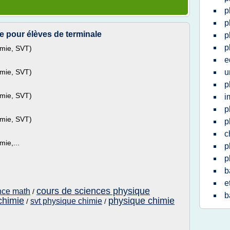
p
p
e pour élèves de terminale
p
p
imie, SVT)
e
imie, SVT)
u
p
imie, SVT)
i
p
imie, SVT)
p
c
ie,...
p
p
b
e
cours de sciences physique
nce math
/
b
chimie
physique chimie
svt physique chimie
/
/