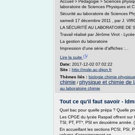
Accueil > Pédagogie > Sciences physiq
laboratoire de Sciences Physiques et 
Sécurité au laboratoire de Sciences P
samedi 17 décembre 2011 , par J. VI
LA SÉCURITÉ AU LABORATOIRE DE 
Travail réalisé par Jérôme Virot - Lyc
La gestion du laboratoire
Impression d'une série d'affiches :...
Lire la suite
Date:
2017-12-02 07:02:22
Site :
http://mslp.ac-dijon.fr
Thèmes liés :
biologie chimie physique
chimie
physique et chimie de l
/
au laboratoire chimie
Tout ce qu'il faut savoir - ldm
Quel bac pour quelle prépa ? Quelle pr
Les CPGE du lycée Raspail offrent sur 
TSI, PT, PT*, PSI en deuxième année. (c
En accueillant les sections PCSI, PSI, P
volume d'enseignement en...