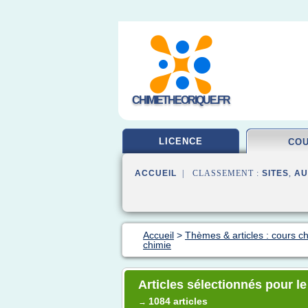
CHIMIETHEORIQUE.FR
LICENCE
CO
ACCUEIL
| CLASSEMENT :
SITES
,
AU
Accueil
>
Thèmes & articles : cours c
chimie
Articles sélectionnés pour l
1084 articles
→