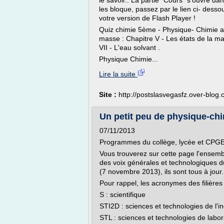
le savoir.. La partie "Cours" s'ouvre d
les bloque, passez par le lien ci- desso
votre version de Flash Player !
Quiz chimie 5ème - Physique- Chimie au
masse : Chapitre V - Les états de la ma
VII - L'eau solvant .
Physique Chimie...
Lire la suite
Site :
http://postslasvegasfz.over-blog
Un petit peu de physique-chi
07/11/2013
Programmes du collège, lycée et CPG
Vous trouverez sur cette page l'ensem
des voix générales et technologiques du
(7 novembre 2013), ils sont tous à jour.
Pour rappel, les acronymes des filières o
S : scientifique
STI2D : sciences et technologies de l'
STL : sciences et technologies de labor