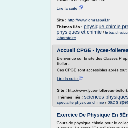
Lire la suite
Site :
http://www.ldmraspail.fr
physique chimie pr
Thèmes liés :
physiques et chimie
/
tp bac physique
laboratoire
Accueil CPGE - lycee-follerea
Bienvenue sur le site des Classes Prép
Belfort.
Ces CPGE sont accessibles après tout b
Lire la suite
Site :
http://www.lycee-follereau-belfort.
sciences physiques
Thèmes liés :
bac s spec
specialite physique chimie
/
Exercice De Physique En 5Èm
Cours de physique chimie pour le coll