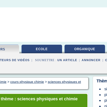
ECOLE
ORGANIQUE
URS
TEURS DE VIDÉOS
| SOUMETTRE :
UN ARTICLE
|
ANNONCER
|
Thèm
himie
>
cours physique chimie
>
sciences physiques et
s
p
e thème : sciences physiques et chimie
p
p