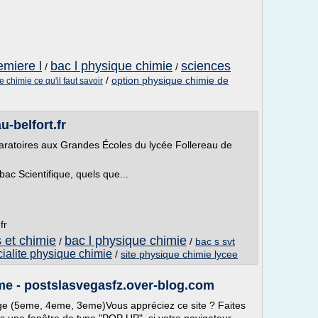
emiere l
bac l physique chimie
sciences
/
/
/
option physique chimie de
 chimie ce qu'il faut savoir
u-belfort.fr
aratoires aux Grandes Écoles du lycée Follereau de
ac Scientifique, quels que...
fr
 et chimie
bac l physique chimie
/
/
bac s svt
ialite physique chimie
/
site physique chimie lycee
e - postslasvegasfz.over-blog.com
ege (5eme, 4eme, 3eme)Vous appréciez ce site ? Faites