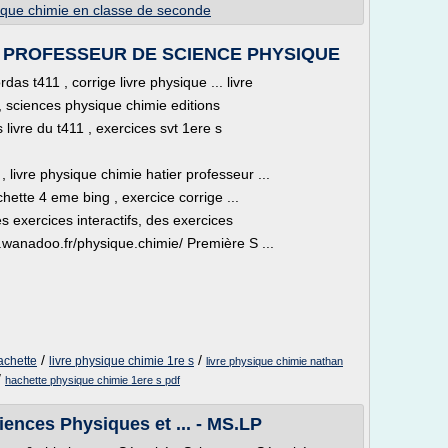
ique chimie en classe de seconde
 DE PROFESSEUR DE SCIENCE PHYSIQUE
das t411 , corrige livre physique ... livre
, sciences physique chimie editions
livre du t411 , exercices svt 1ere s
, livre physique chimie hatier professeur ...
hette 4 eme bing , exercice corrige ...
s exercices interactifs, des exercices
so.wanadoo.fr/physique.chimie/ Première S ...
/
/
achette
livre physique chimie 1re s
livre physique chimie nathan
/
hachette physique chimie 1ere s pdf
iences Physiques et ... - MS.LP