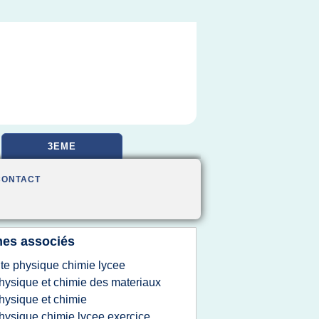
3EME
CONTACT
es associés
ite physique chimie lycee
hysique et chimie des materiaux
hysique et chimie
hysique chimie lycee exercice