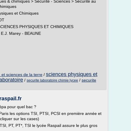
ues & chimiques > Sécurité - Sciences > Sécurité au
Chimiques
hysiques et Chimiques
ROT
SCIENCES PHYSIQUES ET CHIMIQUES
ée E.J. Marey - BEAUNE
sciences physiques et
 et sciences de la terre
/
aboratoire
/
/
securite
securite laboratoire chimie lycee
raspail.fr
épa pour quel bac ?
Paris les options TSI, PTSI, PCSI en première année et
liquer sur les cases)
TSI, PT, PT*, TSI le lycée Raspail assure le plus gros