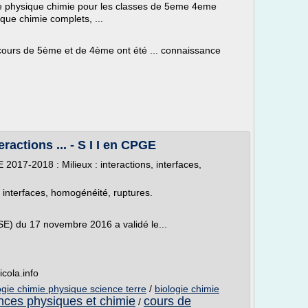
s de physique chimie pour les classes de 5eme 4eme
que chimie complets, ...
cours de 5ème et de 4ème ont été ... connaissance
eractions ... - S I I en CPGE
2017-2018 : Milieux : interactions, interfaces,
, interfaces, homogénéité, ruptures.
SE) du 17 novembre 2016 a validé le...
cola.info
ogie chimie physique science terre
/
biologie chimie
nces physiques et chimie
cours de
/