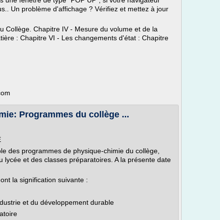
ans une fenêtre de type "POP UP", si votre navigateur
us.. Un problème d'affichage ? Vérifiez et mettez à jour
 Collège. Chapitre IV - Mesure du volume et de la
tière : Chapitre VI - Les changements d'état : Chapitre
.com
mie: Programmes du collège ...
E
ble des programmes de physique-chimie du collège,
 lycée et des classes préparatoires. A la présente date
nt la signification suivante :
industrie et du développement durable
atoire